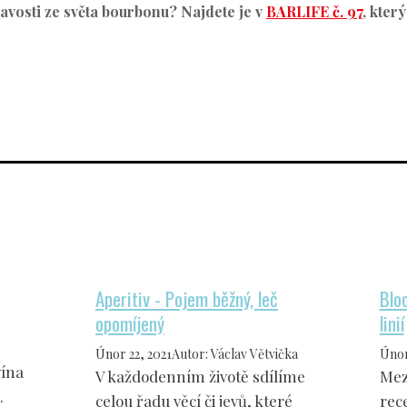
mavosti ze světa bourbonu? Najdete je v
BARLIFE č. 97
, kter
Aperitiv - Pojem běžný, leč
Blo
opomíjený
linií
Únor 22, 2021
Autor
:
Václav Větvička
Únor
vína
V každodenním životě sdílíme
Mez
.
celou řadu věcí či jevů, které
rec