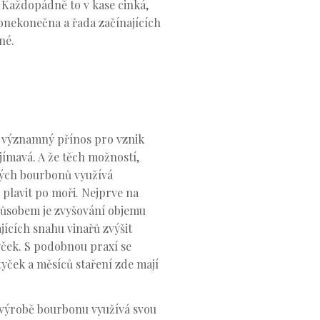
 Každopádně to v kase cinká,
donekonečna a řada začínajících
né.
í, významný přínos pro vznik
ímavá. A že těch možností,
ových bourbonů využívá
plavit po moři. Nejprve na
působem je zvyšování objemu
ících snahu vinařů zvýšit
yček. S podobnou praxí se
ček a měsíců staření zde mají
 výrobě bourbonu využívá svou