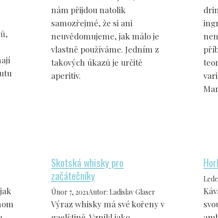
nám přijdou natolik
dri
samozřejmé, že si ani
ing
ů,
neuvědomujeme, jak málo je
nen
vlastně používáme. Jedním z
pří
ají
takových úkazů je určitě
teor
mutu
aperitiv.
vari
Mar
Skotská whisky pro
Hor
začátečníky
Lede
jak
Káv
Únor 7, 2021
Autor
:
Ladislav Glaser
dnom
Výraz whisky má své kořeny v
svo
a
gaelštině. Vznikl jako
amb