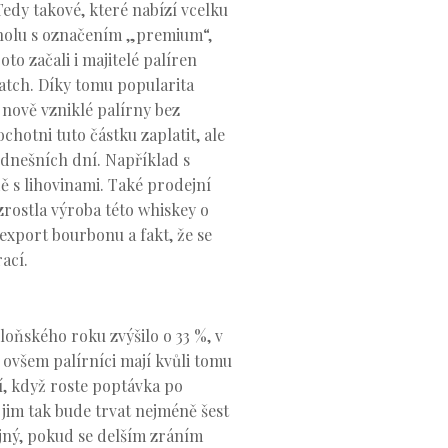
Tedy takové, které nabízí vcelku
koholu s označením „premium“,
o začali i majitelé palíren
atch. Díky tomu popularita
nově vzniklé palírny bez
hotni tuto částku zaplatit, ale
o dnešních dní. Například s
 s lihovinami. Také prodejní
zrostla výroba této whiskey o
 export bourbonu a fakt, že se
ací.
oňského roku zvýšilo o 33 %, v
 ovšem palírníci mají kvůli tomu
í, když roste poptávka po
jim tak bude trvat nejméně šest
jný, pokud se delším zráním