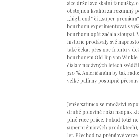
sice držel své skalní fanoušky, 
obstojnou kvalitu za rozumný pe
„high end“ či „super premium“, 
bourbonu experimentovat s vyšší
bourbonu opět začala stoupat. 
historie prodávaly své naprosto
také čekat přes noc frontu v deš
bourbonem Old Rip van Winkle 
čísla v nedávných letech svědči
320 %. Američanům by tak radost
velké palírny postupně přesouv
Jenže zatímco se množství expo
druhé polovině roku naopak kles
plné ruce práce. Pokud totiž ne
superprémiových produktech), ne
let. Přechod na prémiové verze