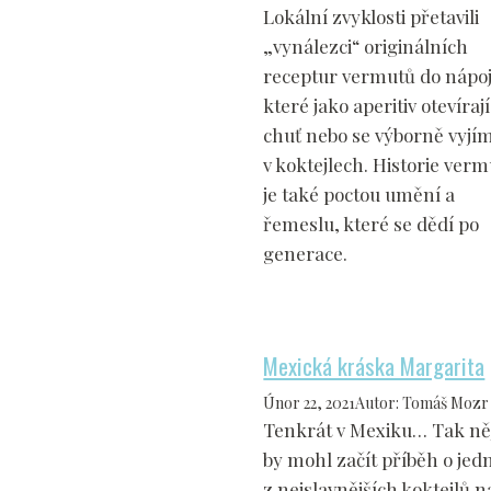
Lokální zvyklosti přetavili
„vynálezci“ originálních
receptur vermutů do nápoj
které jako aperitiv otevírají
chuť nebo se výborně vyjím
v koktejlech. Historie ver
je také poctou umění a
řemeslu, které se dědí po
generace.
Mexická kráska Margarita
Únor 22, 2021
Autor
:
Tomáš Mozr
Tenkrát v Mexiku… Tak ně
by mohl začít příběh o je
z nejslavnějších koktejlů n