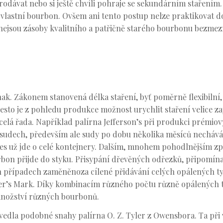
odávat nebo si ještě chvíli pohraje se sekundárním stařením.
h vlastní bourbon. Ovšem ani tento postup nelze praktikovat 
GP nejsou zásoby kvalitního a patřičně starého bourbonu bezmez
 jinak. Zákonem stanovená délka staření, byť poměrně flexibiln
to je z pohledu produkce možnost urychlit staření velice zaj
e celá řada. Například palírna Jefferson’s při produkci prémi
 sudech, především ale sudy po dobu několika měsíců nechává 
dnes už jde o celé kontejnery. Dalším, mnohem pohodlnějším z
bon přijde do styku. Přisypání dřevěných odřezků, připomínaj
ých případech zaměněnoza cílené přidávání celých opálených t
r’s Mark. Díky kombinacím různého počtu různě opálených ty
množství různých bourbonů.
vedla podobné snahy palírna O. Z. Tyler z Owensbora. Ta při