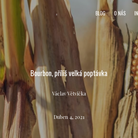
BLOG
O NÁS
I
Bourbon, příliš velká poptávka
Václav Větvička
Duben 4, 2021