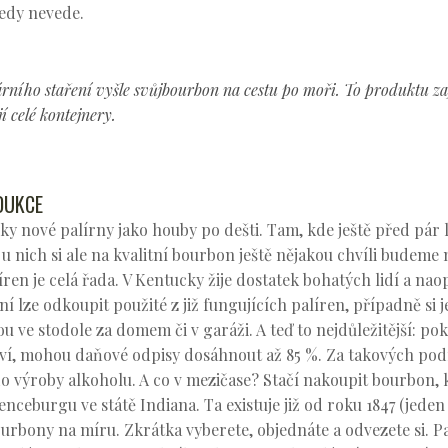
tedy nevede.
rního staření vyšle svůjbourbon na cestu po moři. To produktu zaj
 celé kontejnery.
DUKCE
ky nové palírny jako houby po dešti. Tam, kde ještě před pár l
 u nich si ale na kvalitní bourbon ještě nějakou chvíli budem
ren je celá řada. V Kentucky žije dostatek bohatých lidí a na
 lze odkoupit použité z již fungujících palíren, případně si jej
u ve stodole za domem či v garáži. A teď to nejdůležitější: po
ví, mohou daňové odpisy dosáhnout až 85 %. Za takových podm
 do výroby alkoholu. A co v mezičase? Stačí nakoupit bourbon,
eburgu ve státě Indiana. Ta existuje již od roku 1847 (jeden č
urbony na míru. Zkrátka vyberete, objednáte a odvezete si. Pa