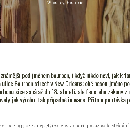
Whiskey
,
Historie
námější pod jménem bourbon, i když nikdo neví, jak k to
 ulice Bourbon street v New Orleans; obě nesou jméno po
rbonu sice sahá až do 18. století, ale federální zákony z
aly jak výrobu, tak případné inovace. Přitom poptávka 
v roce 1933 se za největší změny v oboru považovalo střídání 