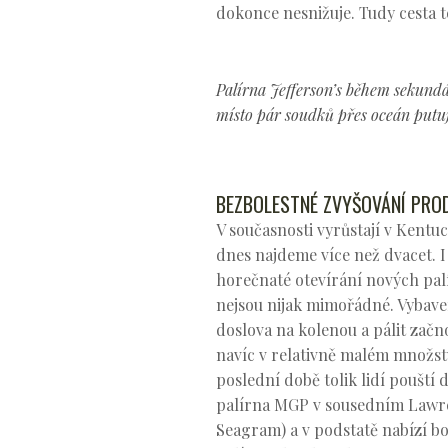
dokonce nesnižuje. Tudy cesta 
Palírna Jefferson’s během sekundá
místo pár soudků přes oceán putují
BEZBOLESTNÉ ZVYŠOVÁNÍ PRO
V současnosti vyrůstají v Kentuc
dnes najdeme více než dvacet. I
horečnaté otevírání nových palí
nejsou nijak mimořádné. Vybavení
doslova na kolenou a pálit začno
navíc v relativně malém množst
poslední době tolik lidí pouští
palírna MGP v sousedním Lawrenc
Seagram) a v podstatě nabízí bo