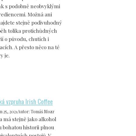
nk s podobně neobvyklými
rediencemi. Možná ani
ajdete stejně podivuhodný
běh tolika protichůdných
ií o původu, chutích i
acích. A přesto něco na té
y je.
ká vzpruha Irish Coffee
n 25, 2021
Autor
:
Tomáš Mozr
a má stejně jako alkohol
u bohatou historii plnou
ivalentních postojů. V