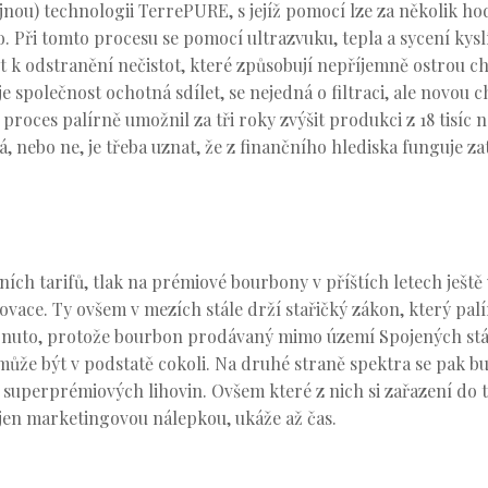
ajnou) technologii TerrePURE, s jejíž pomocí lze za několik 
o. Při tomto procesu se pomocí ultrazvuku, tepla a sycení kys
et k odstranění nečistot, které způsobují nepříjemně ostrou 
je společnost ochotná sdílet, se nejedná o filtraci, ale novou 
roces palírně umožnil za tři roky zvýšit produkci z 18 tisíc n
nebo ne, je třeba uznat, že z finančního hlediska funguje za
ích tarifů, tlak na prémiové bourbony v příštích letech ješt
novace. Ty ovšem v mezích stále drží stařičký zákon, který pa
lápnuto, protože bourbon prodávaný mimo území Spojených stá
 může být v podstatě cokoli. Na druhé straně spektra se pak 
 superprémiových lihovin. Ovšem které z nich si zařazení do 
 jen marketingovou nálepkou, ukáže až čas.