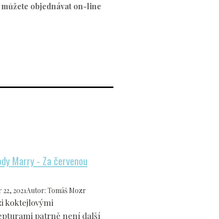
ý můžete objednávat on-line
ody Marry - Za červenou
 22, 2021
Autor
:
Tomáš Mozr
i koktejlovými
epturami patrně není další