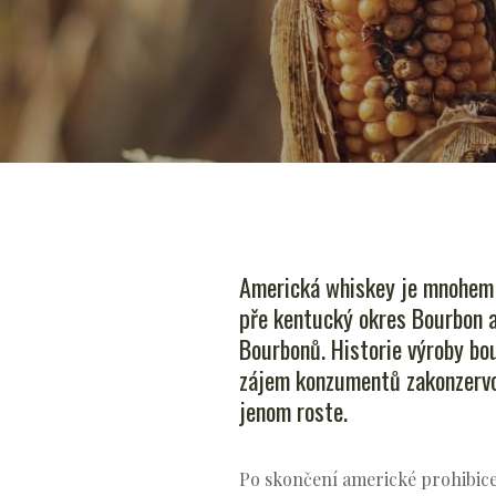
Americká whiskey je mnohem z
pře kentucký okres Bourbon a
Bourbonů. Historie výroby bou
zájem konzumentů zakonzervov
jenom roste.
Po skončení americké prohibice 