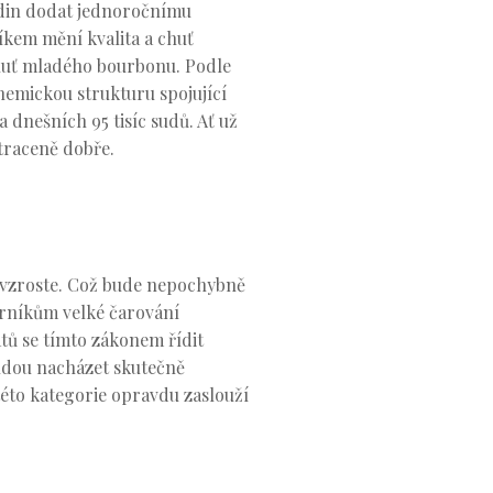
hodin dodat jednoročnímu
líkem mění kvalita a chuť
chuť mladého bourbonu. Podle
chemickou strukturu spojující
a dnešních 95 tisíc sudů. Ať už
traceně dobře.
ě vzroste. Což bude nepochybně
lírníkům velké čarování
tů se tímto zákonem řídit
budou nacházet skutečně
této kategorie opravdu zaslouží