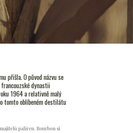
mu přišla. O původ názvu se
 francouzské dynastii
 roku 1964 a relativně malý
po tomto oblíbeném destilátu
majitelů palíren. Bourbon si