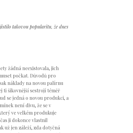
istilo takovou popularitu, že dnes
ety žádná neexistovala, jich
e muset počkat. Důvodů pro
opak náklady na novou palírnu
 ti šikovnější sestrojí téměř
kud se jedná o novou produkci, a
ínek není divu, že se v
 který ve velkém produkuje
as ji dokonce vlastnil
k už jen záleží, zda dotyčná