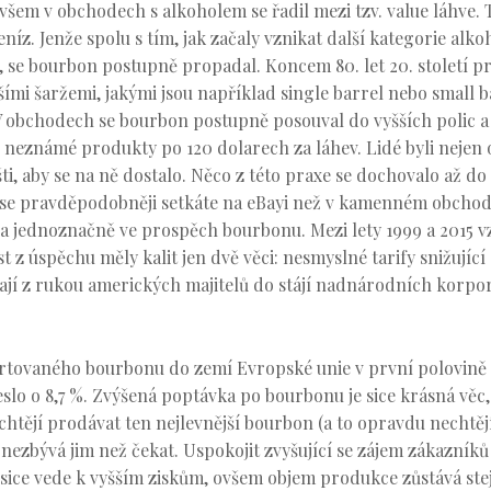
ovšem v obchodech s alkoholem se řadil mezi tzv. value láhve. 
níz. Jenže spolu s tím, jak začaly vznikat další kategorie al
se bourbon postupně propadal. Koncem 80. let 20. století prot
mi šaržemi, jakými jsou například single barrel nebo small b
V obchodech se bourbon postupně posouval do vyšších polic a 
 neznámé produkty po 120 dolarech za láhev. Lidé byli nejen oc
ti, aby se na ně dostalo. Něco z této praxe se dochovalo až d
se pravděpodobněji setkáte na eBayi než v kamenném obchodě
la jednoznačně ve prospěch bourbonu. Mezi lety 1999 a 2015 v
 z úspěchu měly kalit jen dvě věci: nesmyslné tarify snižující
ají z rukou amerických majitelů do stájí nadnárodních korpor
rtovaného bourbonu do zemí Evropské unie v první polovině l
lo o 8,7 %. Zvýšená poptávka po bourbonu je sice krásná věc,
chtějí prodávat ten nejlevnější bourbon (a to opravdu nechtěj
zbývá jim než čekat. Uspokojit zvyšující se zájem zákazníků 
 sice vede k vyšším ziskům, ovšem objem produkce zůstává ste