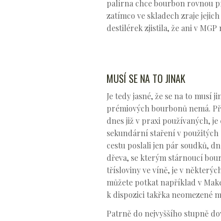
palírna chce bourbon rovnou pr
zatímco ve skladech zraje jejic
destilérek zjistila, že ani v M
MUSÍ SE NA TO JINAK
Je tedy jasné, že se na to musí
prémiových bourbonů nemá. Přes
dnes již v praxi používaných, j
sekundární staření v použitých
cestu poslali jen pár soudků, 
dřeva, se kterým stárnoucí bour
třísloviny ve víně, je v někter
můžete potkat například v Make
k dispozici takřka neomezené 
Patrně do nejvyššího stupně do