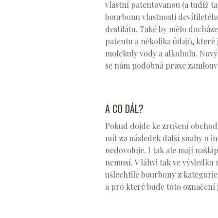
vlastní patentovanou (a tudíž t
bourbonu vlastnosti devítiletéh
destilátu. Také by mělo docház
patentu a několika údajů, které 
molekuly vody a alkoholu. Nový p
se nám podobná praxe zamlouvá, 
A CO DÁL?
Pokud dojde ke zrušení obchodn
mít za následek další snahy o i
nedovoluje. I tak ale mají naš
nemusí. V láhvi tak ve výsledku
ušlechtilé bourbony z kategorie
a pro které bude toto označení