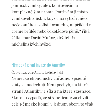
jemnost vanilky, ale s kouřovějším a
komplexnějším aroma. Používám ji místo
vanilkového lusku, když chci vytvořit něco
nečekaného a sofistikovaného, například v
crème brûlée nebo čokoládové pěně,“ říká
šéfkuchař David Muñoz, držitel tří
michelinských hvězd.
Německá pivní invaze do Ameriky
Červen 23, 2025
Autor
:
Ladislav Jakl
Německo ekonomicky chřadne, Spojené
státy se nadechují. Není pochyb, na které
straně Atlantiku je síla a na které stagnace.
Skoro to vypadá, že si Američané za chvíli
celé Německo koupí. V jednom oboru to však