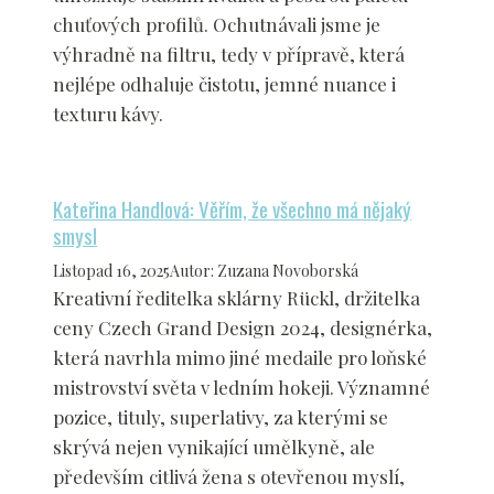
chuťových profilů. Ochutnávali jsme je
výhradně na filtru, tedy v přípravě, která
nejlépe odhaluje čistotu, jemné nuance i
texturu kávy.
Kateřina Handlová: Věřím, že všechno má nějaký
smysl
Listopad 16, 2025
Autor
:
Zuzana Novoborská
Kreativní ředitelka sklárny Rückl, držitelka
ceny Czech Grand Design 2024, designérka,
která navrhla mimo jiné medaile pro loňské
mistrovství světa v ledním hokeji. Významné
pozice, tituly, superlativy, za kterými se
skrývá nejen vynikající umělkyně, ale
především citlivá žena s otevřenou myslí,