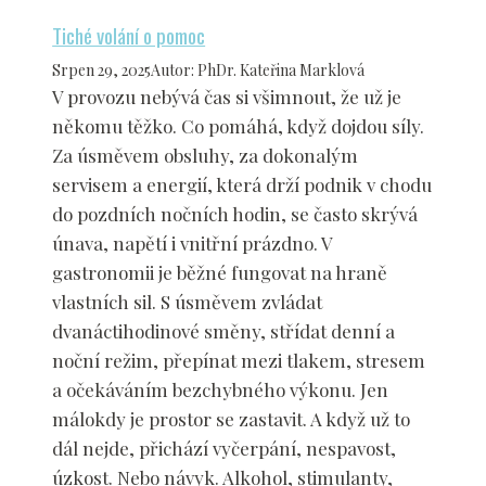
Tiché volání o pomoc
Srpen 29, 2025
Autor
:
PhDr. Kateřina Marklová
V provozu nebývá čas si všimnout, že už je
někomu těžko. Co pomáhá, když dojdou síly.
Za úsměvem obsluhy, za dokonalým
servisem a energií, která drží podnik v chodu
do pozdních nočních hodin, se často skrývá
únava, napětí i vnitřní prázdno. V
gastronomii je běžné fungovat na hraně
vlastních sil. S úsměvem zvládat
dvanáctihodinové směny, střídat denní a
noční režim, přepínat mezi tlakem, stresem
a očekáváním bezchybného výkonu. Jen
málokdy je prostor se zastavit. A když už to
dál nejde, přichází vyčerpání, nespavost,
úzkost. Nebo návyk. Alkohol, stimulanty,