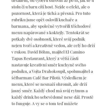
detailem, od výběru surovin až po to, jak se u
stolu či u baru cítí host. Nejde o efekt, ale o
pozornost, která je tichá a přesná. Pro tuto
rubriku jsme opět oslovili kuchaře a
barmana, aby společně vytvořili tříchodové
menu napárované s koktejly. Tentokrát se
potkaly dvě osobnosti, které svůj podnik
nejen tvoří a kreativně vedou, ale celý ho drží
v rukou. David Böhm, majitel El Camino
Tapas Restaurant, který z větší části
nastavuje kreativní směr kuchyně svého
podniku, a Vojta Drahokoupil, spolumajitel a
šéfbarman Café Bar Pilotů. Výsledkem je
menu, které se nesnaží ohromit, ale drží
jasný směr. Každý chod má svůj rytmus a
každý drink ho sebevědomě nese dál. Prostě
to funguje. A vy se o tom teď můžete