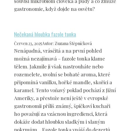
souvisí mikrobiom člověka a půdy a co zmůže
gastronomie, když dojde na osvětu?
Nečekaná hloubka fazole tonka
Červen 23, 2025
Autor
:
Zuzana Štěpničková
Nenápadná, vrásčitá a na první pohled
možná nezajímavá – fazole tonka klame
tělem. Jakmile ji však nastrouháte nebo
rozemelete, uvolní se bohaté aroma, které
připomíná vanilku, hořké mandle, skořici a
karamel. Tento voňavý poklad pochází z Jižní
Ameriky, a přestože není ještě v evropské
gastronomii příliš známý, špičkoví kuchaři
ho považují za vzácnou ingredienci, která
dokáže dodat hloubku sladkým i slaným
pokrmům. „Fazole tonka vnáší do dezertů