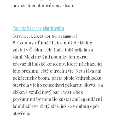
odvaze hledat nové souvislosti.
Podnik: Všechny chutě světa
Červenec 17, 2025
Autor
:
Soňa Hanušová
Prázdniny v Římě? Letos můžete klidně
zůstat v Česku, celá Itálie totiž přijela za
vámi. Mezi novými podniky tentokrát
převažují italské koncepty, které přicházející
léto prosluní ještě o trochu víc. Neustává ani
pekárenský boom, parta okolo Vnitroblocku
otevřela v jeho sousedství pekárnu Skýva. Na
Žižkově vznikl nový bar Twist a bez
povšimnutí by nemělo zůstat ani legendární
lahůdkářství Zlatý kříž, jež se v dubnu opět
otevřelo.