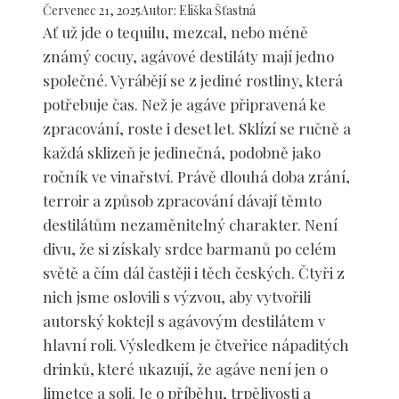
Červenec 21, 2025
Autor
:
Eliška Šťastná
Ať už jde o tequilu, mezcal, nebo méně
známý cocuy, agávové destiláty mají jedno
společné. Vyrábějí se z jediné rostliny, která
potřebuje čas. Než je agáve připravená ke
zpracování, roste i deset let. Sklízí se ručně a
každá sklizeň je jedinečná, podobně jako
ročník ve vinařství. Právě dlouhá doba zrání,
terroir a způsob zpracování dávají těmto
destilátům nezaměnitelný charakter. Není
divu, že si získaly srdce barmanů po celém
světě a čím dál častěji i těch českých. Čtyři z
nich jsme oslovili s výzvou, aby vytvořili
autorský koktejl s agávovým destilátem v
hlavní roli. Výsledkem je čtveřice nápaditých
drinků, které ukazují, že agáve není jen o
limetce a soli. Je o příběhu, trpělivosti a