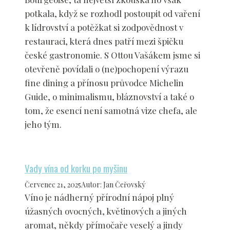
potkala, když se rozhodl postoupit od vaření
k lídrovství a potěžkat si zodpovědnost v
restauraci, která dnes patří mezi špičku
české gastronomie. S Ottou Vašákem jsme si
otevřeně povídali o (ne)pochopení výrazu
fine dining a přínosu průvodce Michelin
Guide, o minimalismu, bláznovství a také o
tom, že esencí není samotná vize chefa, ale
jeho tým.
Vady vína od korku po myšinu
Červenec 21, 2025
Autor
:
Jan Čeřovský
Víno je nádherný přírodní nápoj plný
úžasných ovocných, květinových a jiných
aromat, někdy přímočaře veselý a jindy