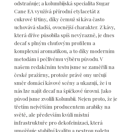
odstraňuje; a kolumbijská specialita Sugar
Cane EA využívá přírodní etylacetát z
cukrové třtiny, díky čemuž si káva často
uchovává sladší, ovocnější charakter. Z kávy,
která dříve působila spíš nevýrazně, je dnes
decaf s plným chuťovým profilem a
komplexní aromatikou, a to díky moderním
metodám i pečlivému výběru původu. V
našem redakčním testu jsme se zaměřili na
české pražírny, protože právě ony určují
směr domácí kávové scény a ukazují, že i u
nás lze najít decaf na špičkové úrovni. Jako
původ jsme zvolili Kolumbii. Nejen proto, že je
třetím největším producentem arabiky na
světě, ale především kvůli místní
infrastruktuře pro dekofeinizaci, která
umožňuje stabilní kvalitu a pestrou paletu