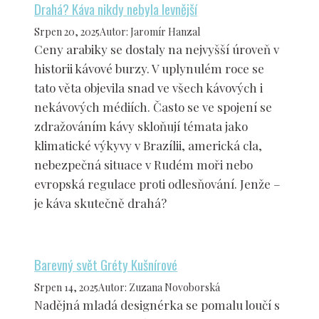
Drahá? Káva nikdy nebyla levnější
Srpen 20, 2025
Autor
:
Jaromír Hanzal
Ceny arabiky se dostaly na nejvyšší úroveň v
historii kávové burzy. V uplynulém roce se
tato věta objevila snad ve všech kávových i
nekávových médiích. Často se ve spojení se
zdražováním kávy skloňují témata jako
klimatické výkyvy v Brazílii, americká cla,
nebezpečná situace v Rudém moři nebo
evropská regulace proti odlesňování. Jenže –
je káva skutečně drahá?
Barevný svět Gréty Kušnírové
Srpen 14, 2025
Autor
:
Zuzana Novoborská
Nadějná mladá designérka se pomalu loučí s