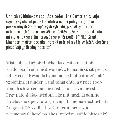
S
EVENT
Uhnízděný hluboko v údolí Adelboden, The Cambrian oživuje
RUM
švýcarský chalet pro 21. století a nabízí jedny z nejméně
poskvrněných 360stupňových výhledů, jaké Alpy mohou
GIN
nabídnout. „Měl jsem neuvěřitelné štěstí, že jsem poznal toto
místo, a tak se cítím zavázán se o něj podělit,“ říká Grant
PRA
Maunder, majitel podniku, horský patriot a vášnivý lyžař, kterému
přezdívají „náhodný hoteliér“.
Místo objevil už před několika desítkami let při
každoroční rodinné dovolené. „Pamatuji si, jak jsem si
tehdy říkal: Nevadilo by mi tam jednoho dne zůstat,“
vzpomíná Maunder. Osud tomu chtěl a v roce 2009
koupili s bratrem nemovitost jako pasivní investici.
Brzy nato si však uvědomil, že mít mezinárodního
hotelového operátora spravujícího nemovitost nebude
fungovat. Převzali tak každodenní provoz a
přejmenovali hotel na The Cambrian, což je historický