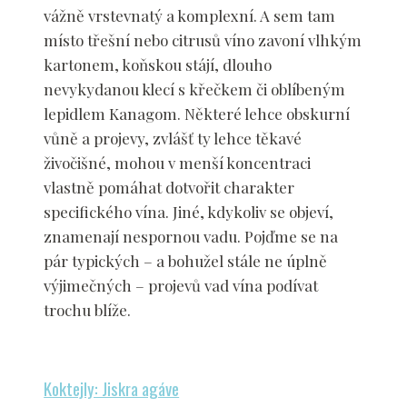
vážně vrstevnatý a komplexní. A sem tam
místo třešní nebo citrusů víno zavoní vlhkým
kartonem, koňskou stájí, dlouho
nevykydanou klecí s křečkem či oblíbeným
lepidlem Kanagom. Některé lehce obskurní
vůně a projevy, zvlášť ty lehce těkavé
živočišné, mohou v menší koncentraci
vlastně pomáhat dotvořit charakter
specifického vína. Jiné, kdykoliv se objeví,
znamenají nespornou vadu. Pojďme se na
pár typických – a bohužel stále ne úplně
výjimečných – projevů vad vína podívat
trochu blíže.
Koktejly: Jiskra agáve