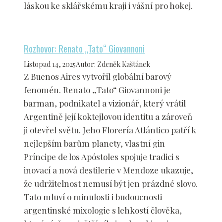
láskou ke sklářskému kraji i vášní pro hokej.
Rozhovor: Renato „Tato“ Giovannoni
Listopad 14, 2025
Autor
:
Zdeněk Kaštánek
Z Buenos Aires vytvořil globální barový
fenomén. Renato „Tato“ Giovannoni je
barman, podnikatel a vizionář, který vrátil
Argentině její koktejlovou identitu a zároveň
ji otevřel světu. Jeho Florería Atlántico patří k
nejlepším barům planety, vlastní gin
Príncipe de los Apóstoles spojuje tradici s
inovací a nová destilerie v Mendoze ukazuje,
že udržitelnost nemusí být jen prázdné slovo.
Tato mluví o minulosti i budoucnosti
argentinské mixologie s lehkostí člověka,