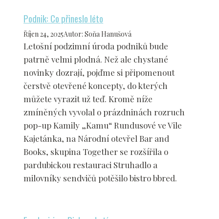
Podnik: Co přineslo léto
Říjen 24, 2025
Autor
:
Soňa Hanušová
Letošní podzimní úroda podniků bude
patrně velmi plodná. Než ale chystané
novinky dozrají, pojďme si připomenout
čerstvě otevřené koncepty, do kterých
můžete vyrazit už teď. Kromě níže
zmíněných vyvolal o prázdninách rozruch
pop-up Kamily „Kamu“ Rundusové ve Vile
Kajetánka, na Národní otevřel Bar and
Books, skupina Together se rozšířila o
pardubickou restauraci Struhadlo a
milovníky sendvičů potěšilo bistro bbred.