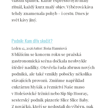
vlastní spánek. Každé espresso bylo malý
rituál, každý kurz malý objev. Výběrová káva
tehdy znamenala pohyb – i cestu. Dnes je
svět kávy jiný.
Podnik: Kam dřív skočit?
Leden 12, 2026
Autor
:
Soňa Hanušová
S blížícím se koncem roku se pražská
gastronomická scéna dočkala neobvykle
štědré nadílky. Otevřela řada zbrusu nových
podniků, ale také vznikly pobočky několika
stávajících provozů. Zmiňme například
cukrárnu Myšák a řeznictví Naše maso
v Holešovické tržnici nebo Sip Sip Hooray,
sesterský podnik pizzerie Slice Slice Baby.
Z nováčků, kteří se nedostali do výběru, pak