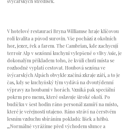
švýcarských středisek.
V hotelové restauraci Bryna Williamse hraje klíčovou
roli kvalita a původ surovin. Vše pochází z okolních
hor, jezer, řek a farem. The Cambrian, kde zachycují
terroir Alp v sezónní kuchyni vylepšené o vlivy Asie, je
dokonalým příkladem toho, že kvůli chuti místa se
rozhodně vyplatí cestovat. Houbová sezóna ve
švýcarských Alpách obvykle začíná zkraje září, a to je
čas, kdy se kuchyňský tým vydává na dvoutýdenní
výpravy za houbami v horách. Vzniká pak speciální
pokrm pro menu, které oslavuje široké okolí. Po
budíčku v šest hodin ráno personál zamíří na místo,
které je veřejnosti utajeno. Ráno stráví na čerstvém
lesním vzduchu sbíráním pokladů: lišek a hřibů.
„Normálně vyrážíme před východem slunce a