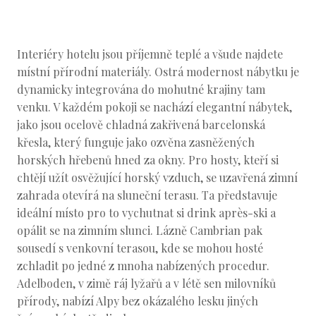
Interiéry hotelu jsou příjemně teplé a všude najdete
místní přírodní materiály. Ostrá modernost nábytku je
dynamicky integrována do mohutné krajiny tam
venku. V každém pokoji se nachází elegantní nábytek,
jako jsou ocelově chladná zakřivená barcelonská
křesla, který funguje jako ozvěna zasněžených
horských hřebenů hned za okny. Pro hosty, kteří si
chtějí užít osvěžující horský vzduch, se uzavřená zimní
zahrada otevírá na sluneční terasu. Ta představuje
ideální místo pro to vychutnat si drink après-ski a
opálit se na zimním slunci. Lázně Cambrian pak
sousedí s venkovní terasou, kde se mohou hosté
zchladit po jedné z mnoha nabízených procedur.
Adelboden, v zimě ráj lyžařů a v létě sen milovníků
přírody, nabízí Alpy bez okázalého lesku jiných