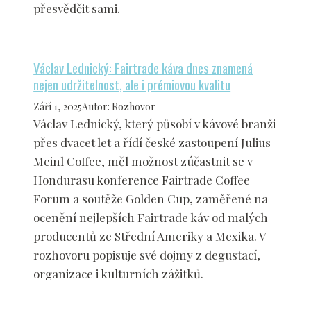
přesvědčit sami.
Václav Lednický: Fairtrade káva dnes znamená
nejen udržitelnost, ale i prémiovou kvalitu
Září 1, 2025
Autor
:
Rozhovor
Václav Lednický, který působí v kávové branži
přes dvacet let a řídí české zastoupení Julius
Meinl Coffee, měl možnost zúčastnit se v
Hondurasu konference Fairtrade Coffee
Forum a soutěže Golden Cup, zaměřené na
ocenění nejlepších Fairtrade káv od malých
producentů ze Střední Ameriky a Mexika. V
rozhovoru popisuje své dojmy z degustací,
organizace i kulturních zážitků.