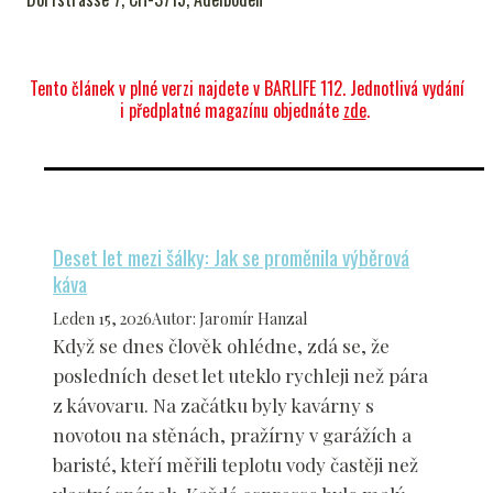
Tento článek v plné verzi najdete v BARLIFE 112. Jednotlivá vydání
i předplatné magazínu objednáte
zde
.
Deset let mezi šálky: Jak se proměnila výběrová
káva
Leden 15, 2026
Autor
:
Jaromír Hanzal
Když se dnes člověk ohlédne, zdá se, že
posledních deset let uteklo rychleji než pára
z kávovaru. Na začátku byly kavárny s
novotou na stěnách, pražírny v garážích a
baristé, kteří měřili teplotu vody častěji než