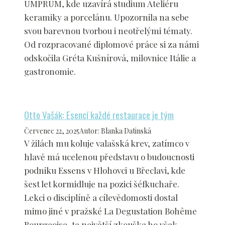
UMPRUM, kde uzavírá studium Ateliéru
keramiky a porcelánu. Upozornila na sebe
svou barevnou tvorbou i neotřelými tématy.
Od rozpracované diplomové práce si za námi
odskočila Gréta Kušnírová, milovnice Itálie a
gastronomie.
Otto Vašák: Esencí každé restaurace je tým
Červenec 22, 2025
Autor
:
Blanka Datinská
V žilách mu koluje valašská krev, zatímco v
hlavě má ucelenou představu o budoucnosti
podniku Essens v Hlohovci u Břeclavi, kde
šest let kormidluje na pozici šéfkuchaře.
Lekci o disciplíně a cílevědomosti dostal
mimo jiné v pražské La Degustation Bohême
Bourgeoise, ta největší zkouška ho však