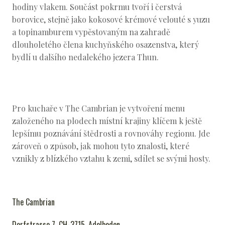
hodiny vlakem. Součást pokrmu tvoří i čerstvá
borovice, stejně jako kokosové krémové velouté s yuzu
a topinamburem vypěstovaným na zahradě
dlouholetého člena kuchyňského osazenstva, který
bydlí u dalšího nedalekého jezera Thun.
Pro kuchaře v The Cambrian je vytvoření menu
založeného na plodech místní krajiny klíčem k ještě
lepšímu poznávání štědrosti a rovnováhy regionu. Jde
zároveň o způsob, jak mohou tyto znalosti, které
vznikly z blízkého vztahu k zemi, sdílet se svými hosty.
The Cambrian
Dorfstrasse 7, CH-3715, Adelboden