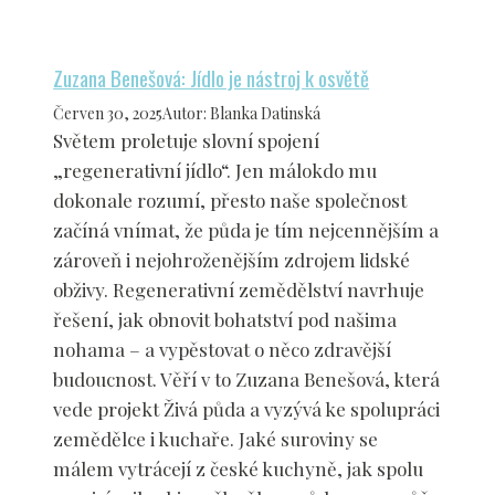
Zuzana Benešová: Jídlo je nástroj k osvětě
Červen 30, 2025
Autor
:
Blanka Datinská
Světem proletuje slovní spojení
„regenerativní jídlo“. Jen málokdo mu
dokonale rozumí, přesto naše společnost
začíná vnímat, že půda je tím nejcennějším a
zároveň i nejohroženějším zdrojem lidské
obživy. Regenerativní zemědělství navrhuje
řešení, jak obnovit bohatství pod našima
nohama – a vypěstovat o něco zdravější
budoucnost. Věří v to Zuzana Benešová, která
vede projekt Živá půda a vyzývá ke spolupráci
zemědělce i kuchaře. Jaké suroviny se
málem vytrácejí z české kuchyně, jak spolu