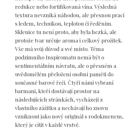
redukce nebo fortifikovaná vína. Výsledná
textura nevzniká náhodou, ale přesnou prací
s ledem, technikou, teplotou či ředěním.
Sklenice tu není proto, aby byla hezká, ale
protože tvar určuje aroma i celkový prožitek.
Vše má svůj důvod a své místo. Téma
podzimního Inspiromatu nemá být o
sentimentálním návratu, ale o přesném a
uvědomělém přeložení osobní paměti do
současné barové řeči. Čtyři námi vybraní
barmani, kteří dostávají prostor na
následujících stránkách, vycházejí z
vlastního zážitku a nechávají ho znovu
vzniknout jako nový originál s rodokmenem,
který je cítit v každé vrstvě.