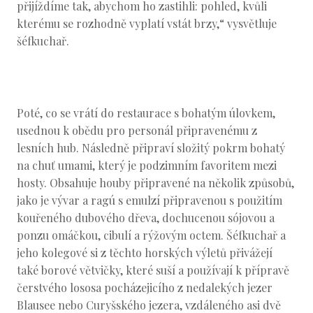
přijíždíme tak, abychom ho zastihli: pohled, kvůli
kterému se rozhodně vyplatí vstát brzy,“ vysvětluje
šéfkuchař.
Poté, co se vrátí do restaurace s bohatým úlovkem,
usednou k obědu pro personál připravenému z
lesních hub. Následně připraví složitý pokrm bohatý
na chuť umami, který je podzimním favoritem mezi
hosty. Obsahuje houby připravené na několik způsobů,
jako je vývar a ragú s emulzí připravenou s použitím
kouřeného dubového dřeva, dochucenou sójovou a
ponzu omáčkou, cibulí a rýžovým octem. Šéfkuchař a
jeho kolegové si z těchto horských výletů přivážejí
také borové větvičky, které suší a používají k přípravě
čerstvého lososa pocházejicího z nedalekých jezer
Blausee nebo Curyšského jezera, vzdáleného asi dvě