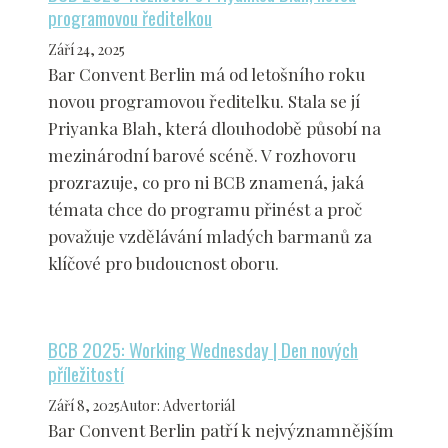
programovou ředitelkou
Září 24, 2025
Bar Convent Berlin má od letošního roku
novou programovou ředitelku. Stala se jí
Priyanka Blah, která dlouhodobě působí na
mezinárodní barové scéně. V rozhovoru
prozrazuje, co pro ni BCB znamená, jaká
témata chce do programu přinést a proč
považuje vzdělávání mladých barmanů za
klíčové pro budoucnost oboru.
BCB 2025: Working Wednesday | Den nových
příležitostí
Září 8, 2025
Autor
:
Advertoriál
Bar Convent Berlin patří k nejvýznamnějším