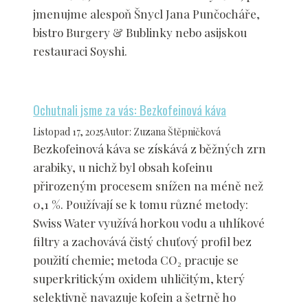
jmenujme alespoň Šnycl Jana Punčocháře,
bistro Burgery & Bublinky nebo asijskou
restauraci Soyshi.
Ochutnali jsme za vás: Bezkofeinová káva
Listopad 17, 2025
Autor
:
Zuzana Štěpničková
Bezkofeinová káva se získává z běžných zrn
arabiky, u nichž byl obsah kofeinu
přirozeným procesem snížen na méně než
0,1 %. Používají se k tomu různé metody:
Swiss Water využívá horkou vodu a uhlíkové
filtry a zachovává čistý chuťový profil bez
použití chemie; metoda CO₂ pracuje se
superkritickým oxidem uhličitým, který
selektivně navazuje kofein a šetrně ho