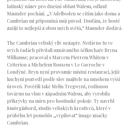
latinský název pro dnešní oblast Walesu, odkud
Maunder pochází. „V Adelboden se cítím jako doma a
Cambrian mi připomíná můj původ. Doufám, že hosté
zažijí to nejlepší z obou mých světů,“ Maunder dodává.
The Cambrian velšský vliv nezapře. Nedávno tu ve
svých řadách přivítali uznávaného šéfkuchaře Bryna
Williamse; pracoval s Marcem Pierrem Whitem v
Criterion a Michelem Rouxem v Le Gavroche v
Londýně. Bryn nyní provozuje místní restauraci, jejíž
kuchyni pozvedl podle slov majitele na mnohem vyšší
úroveň. Pověřili také Melin Tregwynt, rodinnou
továrnu na vlnu v západním Walesu, aby vyrobila
přikrývky na míru pro hostinské pokoje. Ty navrhl
Smörgåsbord, studio velšských kreativců, které v
průběhu let pomohlo „vypilovat“ image značky
Cambrian.