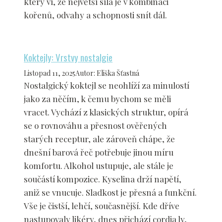
který ví, že největší síla je v kombinaci
kořenů, odvahy a schopnosti snít dál.
Koktejly: Vrstvy nostalgie
Listopad 11, 2025
Autor
:
Eliška Šťastná
Nostalgický koktejl se neohlíží za minulostí
jako za něčím, k čemu bychom se měli
vracet. Vychází z klasických struktur, opírá
se o rovnováhu a přesnost ověřených
starých receptur, ale zároveň chápe, že
dnešní barová řeč potřebuje jinou míru
komfortu. Alkohol ustupuje, ale stále je
součástí kompozice. Kyselina drží napětí,
aniž se vnucuje. Sladkost je přesná a funkční.
Vše je čistší, lehčí, současnější. Kde dříve
nastupovaly likéry, dnes přichází cordia ly,