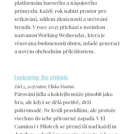
platformám barového a nápojového
průmyslu. Každý rok nabízí prostor pro
setkávání, sdílení zkušeností a určování
trendů. V roce 2025 přichází s novinkou
nazvanou Working Wednesday, která je
věnována budoucnosti oboru, mladé generaci
a novým obchodním příležitostem.
Foodpairing: Bez překladu
Září 2, 2025
Autor
:
Eliška Šťastná
Párování jídla a koktejlu může působit jako
hra, ale když se dělá poctivě, drží
pohromadě. Ne kvůli pravidlům, ale protože
všechno do sebe přirozeně zapadá. V El
Caminu i v Pilotech se přemýšlí nad každým