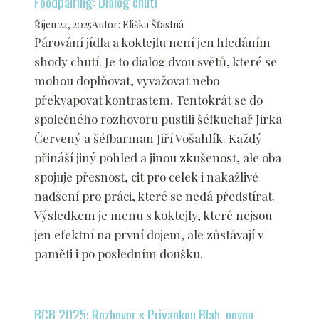
Foodpairing: Dialog chutí
Říjen 22, 2025
Autor
:
Eliška Šťastná
Párování jídla a koktejlu není jen hledáním
shody chutí. Je to dialog dvou světů, které se
mohou doplňovat, vyvažovat nebo
překvapovat kontrastem. Tentokrát se do
společného rozhovoru pustili šéfkuchař Jirka
Červený a šéfbarman Jiří Vošahlík. Každý
přináší jiný pohled a jinou zkušenost, ale oba
spojuje přesnost, cit pro celek i nakažlivé
nadšení pro práci, které se nedá předstírat.
Výsledkem je menu s koktejly, které nejsou
jen efektní na první dojem, ale zůstávají v
paměti i po posledním doušku.
BCB 2025: Rozhovor s Priyankou Blah, novou