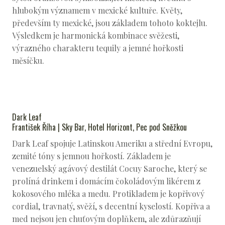
hlubokým významem v mexické kultuře. Květy,
především ty mexické, jsou základem tohoto koktejlu.
Výsledkem je harmonická kombinace svěžesti,
výrazného charakteru tequily a jemné hořkosti
měsíčku.
Dark Leaf
František Říha | Sky Bar, Hotel Horizont, Pec pod Sněžkou
Dark Leaf spojuje Latinskou Ameriku a střední Evropu,
zemité tóny s jemnou hořkostí. Základem je
venezuelský agávový destilát Cocuy Saroche, který se
prolíná drinkem i domácím čokoládovým likérem z
kokosového mléka a medu. Protikladem je kopřivový
cordial, travnatý, svěží, s decentní kyselostí. Kopřiva a
med nejsou jen chuťovým doplňkem, ale zdůrazňují