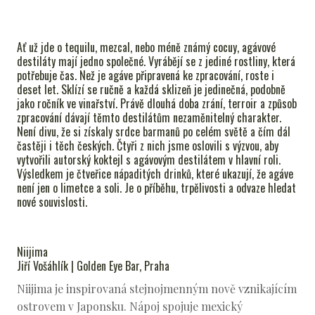
S
EVENT
Ať už jde o tequilu, mezcal, nebo méně známý cocuy, agávové
RUM
destiláty mají jedno společné. Vyrábějí se z jediné rostliny, která
potřebuje čas. Než je agáve připravená ke zpracování, roste i
GIN
deset let. Sklízí se ručně a každá sklizeň je jedinečná, podobně
jako ročník ve vinařství. Právě dlouhá doba zrání, terroir a způsob
PRA
zpracování dávají těmto destilátům nezaměnitelný charakter.
Není divu, že si získaly srdce barmanů po celém světě a čím dál
častěji i těch českých. Čtyři z nich jsme oslovili s výzvou, aby
vytvořili autorský koktejl s agávovým destilátem v hlavní roli.
Výsledkem je čtveřice nápaditých drinků, které ukazují, že agáve
není jen o limetce a soli. Je o příběhu, trpělivosti a odvaze hledat
nové souvislosti.
Niijima
Jiří Vošáhlík | Golden Eye Bar, Praha
Niijima je inspirovaná stejnojmenným nově vznikajícím
ostrovem v Japonsku. Nápoj spojuje mexický