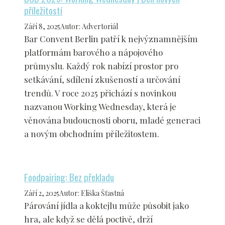
příležitostí
Září 8, 2025
Autor
:
Advertoriál
Bar Convent Berlin patří k nejvýznamnějším
platformám barového a nápojového
průmyslu. Každý rok nabízí prostor pro
setkávání, sdílení zkušeností a určování
trendů. V roce 2025 přichází s novinkou
nazvanou Working Wednesday, která je
věnována budoucnosti oboru, mladé generaci
a novým obchodním příležitostem.
Foodpairing: Bez překladu
Září 2, 2025
Autor
:
Eliška Šťastná
Párování jídla a koktejlu může působit jako
hra, ale když se dělá poctivě, drží