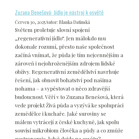
Zuzana Benešová: Jídlo je nástroj k osvětě
Červen 30, 2025
Autor
:
Blanka Datinská
Světem proletuje slovní spojení
„regenerativní jídlo“. Jen málokdo mu
dokonale rozumí, přesto naše společnost
začíná vnímat, že půda je tím nejcennějším a
zároveň i nejohroženějším zdrojem lidské
obživy. Regenerativní zemědělství navrhuje
řešení, jak obnovit bohatství pod našima
nohama – a vypěstovat o něco zdravější
budoucnost. Věří v to Zuzana Benešová, která
vede projekt Živá půda a vyzývá ke spolupráci
zemědělce i kuchaře. Jaké suroviny se
málem vytrácejí z české kuchyně, jak spolu
souvisí mikrobiom člověka a půdy a co zmůže
gastronomie, když dojde na osvětu?