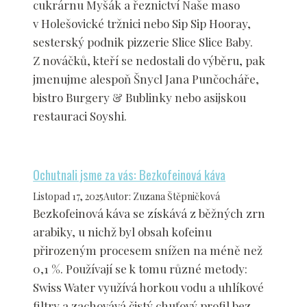
cukrárnu Myšák a řeznictví Naše maso
v Holešovické tržnici nebo Sip Sip Hooray,
sesterský podnik pizzerie Slice Slice Baby.
Z nováčků, kteří se nedostali do výběru, pak
jmenujme alespoň Šnycl Jana Punčocháře,
bistro Burgery & Bublinky nebo asijskou
restauraci Soyshi.
Ochutnali jsme za vás: Bezkofeinová káva
Listopad 17, 2025
Autor
:
Zuzana Štěpničková
Bezkofeinová káva se získává z běžných zrn
arabiky, u nichž byl obsah kofeinu
přirozeným procesem snížen na méně než
0,1 %. Používají se k tomu různé metody:
Swiss Water využívá horkou vodu a uhlíkové
filtry a zachovává čistý chuťový profil bez