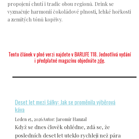
propojení chutí i tradic obou regionů. Drink se
vyznačuje harmonií čokoládové plnosti, lehké hořkosti
a zemitých tónů kopřivy.
Tento článek v plné verzi najdete v BARLIFE 118. Jednotlivá vydání
i předplatné magazínu objednáte
zde
.
Deset let mezi šálky: Jak se proměnila výběrová
káva
Leden 15, 2026
Autor
:
Jaromír Hanzal
Když se dnes člověk ohlédne, zdá se, že
posledních deset let uteklo rychleji než pára