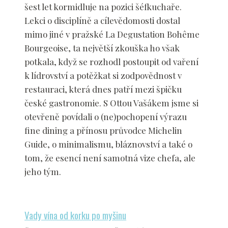
šest let kormidluje na pozici šéfkuchaře.
Lekci o disciplíně a cílevědomosti dostal
mimo jiné v pražské La Degustation Bohême
Bourgeoise, ta největší zkouška ho však
potkala, když se rozhodl postoupit od vaření
k lídrovství a potěžkat si zodpovědnost v
restauraci, která dnes patří mezi špičku
české gastronomie. S Ottou Vašákem jsme si
otevřeně povídali o (ne)pochopení výrazu
fine dining a přínosu průvodce Michelin
Guide, o minimalismu, bláznovství a také o
tom, že esencí není samotná vize chefa, ale
jeho tým.
Vady vína od korku po myšinu