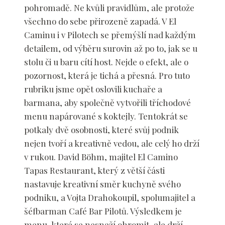
pohromadě. Ne kvůli pravidlům, ale protože
všechno do sebe přirozeně zapadá. V El
Caminu i v Pilotech se přemýšlí nad každým
detailem, od výběru surovin až po to, jak se u
stolu či u baru cítí host. Nejde o efekt, ale o
pozornost, která je tichá a přesná. Pro tuto
rubriku jsme opět oslovili kuchaře a
barmana, aby společně vytvořili tříchodové
menu napárované s koktejly. Tentokrát se
potkaly dvě osobnosti, které svůj podnik
nejen tvoří a kreativně vedou, ale celý ho drží
v rukou. David Böhm, majitel El Camino
Tapas Restaurant, který z větší části
nastavuje kreativní směr kuchyně svého
podniku, a Vojta Drahokoupil, spolumajitel a
šéfbarman Café Bar Pilotů. Výsledkem je
menu, které se nesnaží ohromit, ale drží