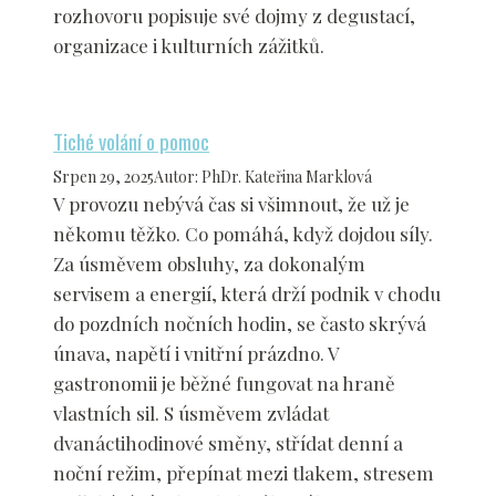
rozhovoru popisuje své dojmy z degustací,
organizace i kulturních zážitků.
Tiché volání o pomoc
Srpen 29, 2025
Autor
:
PhDr. Kateřina Marklová
V provozu nebývá čas si všimnout, že už je
někomu těžko. Co pomáhá, když dojdou síly.
Za úsměvem obsluhy, za dokonalým
servisem a energií, která drží podnik v chodu
do pozdních nočních hodin, se často skrývá
únava, napětí i vnitřní prázdno. V
gastronomii je běžné fungovat na hraně
vlastních sil. S úsměvem zvládat
dvanáctihodinové směny, střídat denní a
noční režim, přepínat mezi tlakem, stresem