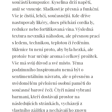
součástí kompozice. Kyselina drží napětí,
aniž se vnucuje. Sladkost je přesná a funkční.
Vše je čistší, lehčí, současnější. Kde dříve
nastupovaly likéry, dnes přichází cordia ly,
redukce nebo fortifikovaná vína. Výsledná
textura nevzniká náhodou, ale přesnou prací
s ledem, technikou, teplotou či ředěním.
Sklenice tu není proto, aby byla hezká, ale
protože tvar určuje aroma i celkový prožitek.
Vše má svůj důvod a své místo. Téma
podzimního Inspiromatu nemá být o
sentimentálním návratu, ale o přesném a
uvědomělém přeložení osobní paměti do
současné barové řeči. Čtyři námi vybraní
barmani, kteří dostávají prostor na
následujících stránkách, vycházejí z
vlastního zážitku a nechávají ho znovu