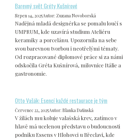
Barevný svět Gréty Kušnírové
Srpen 14, 2025
Autor
:
Zuzana Novoborská
Nadějná mladá designérka se pomalu loučí s
UMPRUM, kde uzavírá studium Ateliéru
keramiky a porcelánu. Upozornila na sebe
svou barevnou tvorbou i neotřelými tématy.
Od rozpracované diplomové práce si za námi
odskočila Gréta Kušnírová, milovnice Itálie a
gastronomie.
Otto Vašák: Esencí každé restaurace je tým
Červenec 22, 2025
Autor
:
Blanka Datinská
V žilách mu koluje valašská krev, zatímco v
hlavě má ucelenou představu o budoucnosti
podniku Essens v Hlohovci u Břeclavi, kde