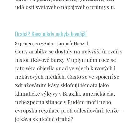
událostí světového nápojového průmyslu.
Drahá? Káva nikdy nebyla levnější
Srpen 20, 2025
Autor
:
Jaromír Hanzal
Ceny arabiky se dostaly na nejvyšší úroveň v
historii kávové burzy. V uplynulém roce se
tato věta objevila snad ve všech kávových i
nekávových médiích. Často se ve spojení se
zdražováním kávy skloňují témata jako
klimatické výkyvy v Brazílii, americká cla,
nebezpečná situace v Rudém moři nebo
evropská regulace proti odlesňování. Jenže –
je káva skutečně drahá?