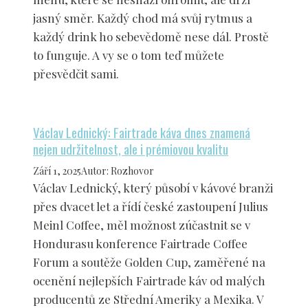
jasný směr. Každý chod má svůj rytmus a
každý drink ho sebevědomě nese dál. Prostě
to funguje. A vy se o tom teď můžete
přesvědčit sami.
Václav Lednický: Fairtrade káva dnes znamená
nejen udržitelnost, ale i prémiovou kvalitu
Září 1, 2025
Autor
:
Rozhovor
Václav Lednický, který působí v kávové branži
přes dvacet let a řídí české zastoupení Julius
Meinl Coffee, měl možnost zúčastnit se v
Hondurasu konference Fairtrade Coffee
Forum a soutěže Golden Cup, zaměřené na
ocenění nejlepších Fairtrade káv od malých
producentů ze Střední Ameriky a Mexika. V