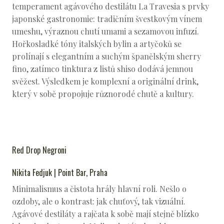
temperament agávového destilátu La Travesia s prvky
japonské gastronomie: tradičním švestkovým vínem
umeshu, výraznou chutí umami a sezamovou infuzí.
Hořkosladké tóny italských bylin a artyčoků se
prolínají s elegantním a suchým španělským sherry
fino, zatímco tinktura z listů shiso dodává jemnou
svěžest. Výsledkem je komplexní a originální drink,
který v sobě propojuje různorodé chutě a kultury.
Red Drop Negroni
Nikita Fedjuk | Point Bar, Praha
Minimalismus a čistota hrály hlavní roli. Nešlo o
ozdoby, ale o kontrast: jak chuťový, tak vizuální.
Agávové destiláty a rajčata k sobě mají stejně blízko