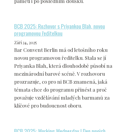
paměti i po posledním doušku.
BCB 2025: Rozhovor s Priyankou Blah, novou
programovou ředitelkou
Září 24, 2025
Bar Convent Berlin má od letošního roku
novou programovou ředitelku. Stala se jí
Priyanka Blah, která dlouhodobě působí na
mezinárodní barové scéně. V rozhovoru
prozrazuje, co pro ni BCB znamená, jaká
témata chce do programu přinést a proč
považuje vzdělávání mladých barmanů za
klíčové pro budoucnost oboru.
BCB 2025: Working Wednesday | Den nových