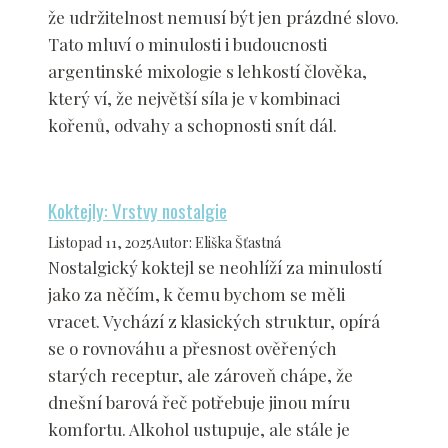
že udržitelnost nemusí být jen prázdné slovo.
Tato mluví o minulosti i budoucnosti
argentinské mixologie s lehkostí člověka,
který ví, že největší síla je v kombinaci
kořenů, odvahy a schopnosti snít dál.
Koktejly: Vrstvy nostalgie
Listopad 11, 2025
Autor
:
Eliška Šťastná
Nostalgický koktejl se neohlíží za minulostí
jako za něčím, k čemu bychom se měli
vracet. Vychází z klasických struktur, opírá
se o rovnováhu a přesnost ověřených
starých receptur, ale zároveň chápe, že
dnešní barová řeč potřebuje jinou míru
komfortu. Alkohol ustupuje, ale stále je