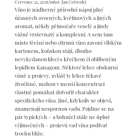
Červenec 21, 2025
Autor
:
Jan Čeřovský
Víno je nádherný přírodní nápoj plný
úžasných ovocných, květinových a jiných
aromat, někdy přímočaře veselý a jindy
vážně vrstevnatý a komplexní. A sem tam
místo třešní nebo citrusů víno zavoní vlhkým
kartonem, koňskou stájí, dlouho
nevykydanou klecí s křečkem či oblíbeným
lepidlem Kanagom. Některé lehce obskurní
vůně a projevy, zvlášť ty lehce těkavé
živočišné, mohou v menší koncentraci
vlastně pomáhat dotvořit charakter
specifického vína. Jiné, kdykoliv se objeví,
znamenají nespornou vadu. Pojďme se na
pár typických – a bohužel stále ne úplně
výjimečných – projevů vad vína podívat
trochu blíže.