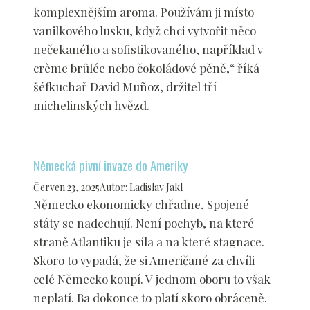
komplexnějším aroma. Používám ji místo
vanilkového lusku, když chci vytvořit něco
nečekaného a sofistikovaného, například v
crème brûlée nebo čokoládové pěně,“ říká
šéfkuchař David Muñoz, držitel tří
michelinských hvězd.
Německá pivní invaze do Ameriky
Červen 23, 2025
Autor
:
Ladislav Jakl
Německo ekonomicky chřadne, Spojené
státy se nadechují. Není pochyb, na které
straně Atlantiku je síla a na které stagnace.
Skoro to vypadá, že si Američané za chvíli
celé Německo koupí. V jednom oboru to však
neplatí. Ba dokonce to platí skoro obráceně.