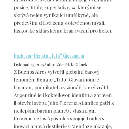
pozice, tituly, superlativy, za kterými se
skrývá nejen vynikající umělkyně, ale
především citlivá žena s otevřenou myslí,
láskou ke sklářskému kraji i vášní pro hokej.
Rozhovor: Renato „Tato“ Giovannoni
Listopad 14, 2025
Autor
:
Zdeněk Kaštánek
Z Buenos Aires vytvořil globální barový
fenomén. Renato „Tato“ Giovannoni je
barman, podnikatel a vizionář, který vrátil
Argentině její koktejlovou identitu a zároveň
ji otevřel světu. Jeho Florería Atlántico patří k
nejlepším barům planety, vlastní gin
Príncipe de los Apóstoles spojuje tradici s
inovací a nová destilerie v Mendoze ukazuje,