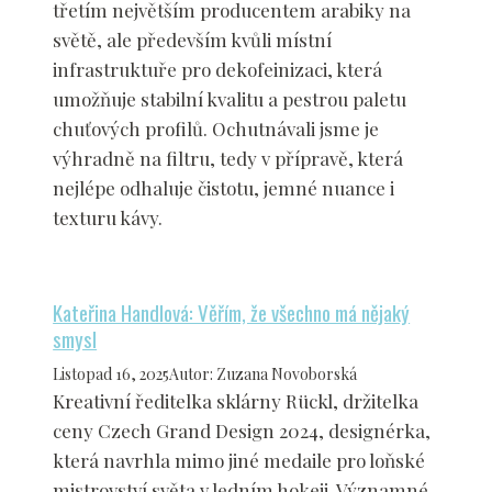
třetím největším producentem arabiky na
světě, ale především kvůli místní
infrastruktuře pro dekofeinizaci, která
umožňuje stabilní kvalitu a pestrou paletu
chuťových profilů. Ochutnávali jsme je
výhradně na filtru, tedy v přípravě, která
nejlépe odhaluje čistotu, jemné nuance i
texturu kávy.
Kateřina Handlová: Věřím, že všechno má nějaký
smysl
Listopad 16, 2025
Autor
:
Zuzana Novoborská
Kreativní ředitelka sklárny Rückl, držitelka
ceny Czech Grand Design 2024, designérka,
která navrhla mimo jiné medaile pro loňské
mistrovství světa v ledním hokeji. Významné