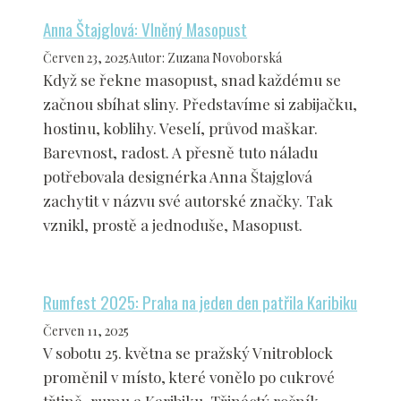
Anna Štajglová: Vlněný Masopust
Červen 23, 2025
Autor
:
Zuzana Novoborská
Když se řekne masopust, snad každému se
začnou sbíhat sliny. Představíme si zabijačku,
hostinu, koblihy. Veselí, průvod maškar.
Barevnost, radost. A přesně tuto náladu
potřebovala designérka Anna Štajglová
zachytit v názvu své autorské značky. Tak
vznikl, prostě a jednoduše, Masopust.
Rumfest 2025: Praha na jeden den patřila Karibiku
Červen 11, 2025
V sobotu 25. května se pražský Vnitroblock
proměnil v místo, které vonělo po cukrové
třtině, rumu a Karibiku. Třináctý ročník