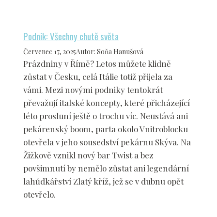
Podnik: Všechny chutě světa
Červenec 17, 2025
Autor
:
Soňa Hanušová
Prázdniny v Římě? Letos můžete klidně
zůstat v Česku, celá Itálie totiž přijela za
vámi. Mezi novými podniky tentokrát
převažují italské koncepty, které přicházející
léto prosluní ještě o trochu víc. Neustává ani
pekárenský boom, parta okolo Vnitroblocku
otevřela v jeho sousedství pekárnu Skýva. Na
Žižkově vznikl nový bar Twist a bez
povšimnutí by nemělo zůstat ani legendární
lahůdkářství Zlatý kříž, jež se v dubnu opět
otevřelo.