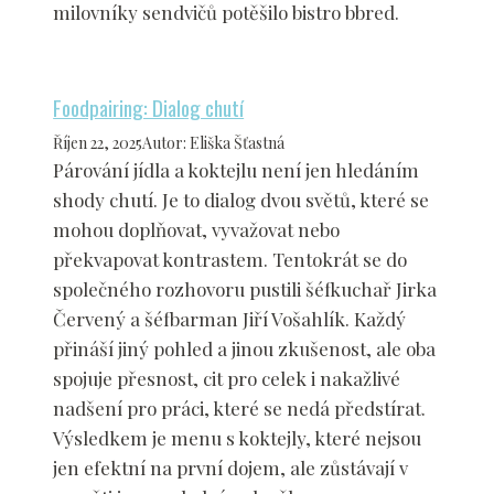
milovníky sendvičů potěšilo bistro bbred.
Foodpairing: Dialog chutí
Říjen 22, 2025
Autor
:
Eliška Šťastná
Párování jídla a koktejlu není jen hledáním
shody chutí. Je to dialog dvou světů, které se
mohou doplňovat, vyvažovat nebo
překvapovat kontrastem. Tentokrát se do
společného rozhovoru pustili šéfkuchař Jirka
Červený a šéfbarman Jiří Vošahlík. Každý
přináší jiný pohled a jinou zkušenost, ale oba
spojuje přesnost, cit pro celek i nakažlivé
nadšení pro práci, které se nedá předstírat.
Výsledkem je menu s koktejly, které nejsou
jen efektní na první dojem, ale zůstávají v