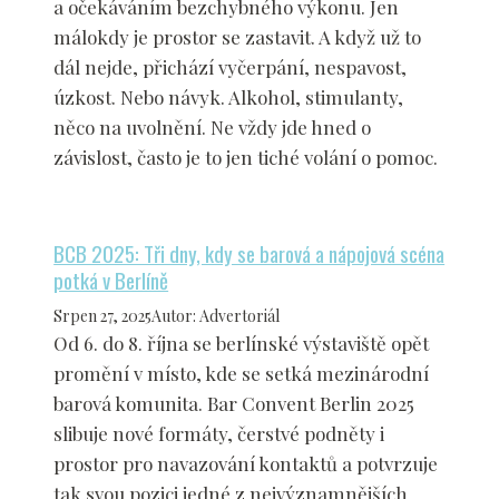
a očekáváním bezchybného výkonu. Jen
málokdy je prostor se zastavit. A když už to
dál nejde, přichází vyčerpání, nespavost,
úzkost. Nebo návyk. Alkohol, stimulanty,
něco na uvolnění. Ne vždy jde hned o
závislost, často je to jen tiché volání o pomoc.
BCB 2025: Tři dny, kdy se barová a nápojová scéna
potká v Berlíně
Srpen 27, 2025
Autor
:
Advertoriál
Od 6. do 8. října se berlínské výstaviště opět
promění v místo, kde se setká mezinárodní
barová komunita. Bar Convent Berlin 2025
slibuje nové formáty, čerstvé podněty i
prostor pro navazování kontaktů a potvrzuje
tak svou pozici jedné z nejvýznamnějších