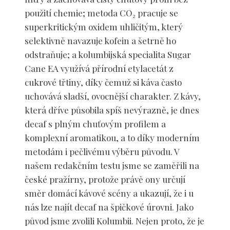
použití chemie; metoda CO₂ pracuje se
superkritickým oxidem uhličitým, který
selektivně navazuje kofein a šetrně ho
odstraňuje; a kolumbijská specialita Sugar
Cane EA využívá přírodní etylacetát z
cukrové třtiny, díky čemuž si káva často
uchovává sladší, ovocnější charakter. Z kávy,
která dříve působila spíš nevýrazně, je dnes
decaf s plným chuťovým profilem a
komplexní aromatikou, a to díky moderním
metodám i pečlivému výběru původu. V
našem redakčním testu jsme se zaměřili na
české pražírny, protože právě ony určují
směr domácí kávové scény a ukazují, že i u
nás lze najít decaf na špičkové úrovni. Jako
původ jsme zvolili Kolumbii. Nejen proto, že je