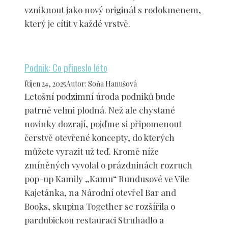
vzniknout jako nový originál s rodokmenem,
který je cítit v každé vrstvě.
Podnik: Co přineslo léto
Říjen 24, 2025
Autor
:
Soňa Hanušová
Letošní podzimní úroda podniků bude
patrně velmi plodná. Než ale chystané
novinky dozrají, pojďme si připomenout
čerstvě otevřené koncepty, do kterých
můžete vyrazit už teď. Kromě níže
zmíněných vyvolal o prázdninách rozruch
pop-up Kamily „Kamu“ Rundusové ve Vile
Kajetánka, na Národní otevřel Bar and
Books, skupina Together se rozšířila o
pardubickou restauraci Struhadlo a