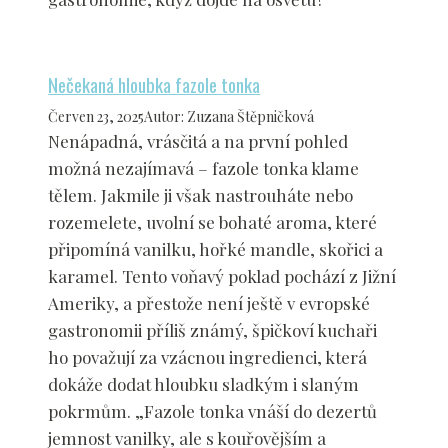
Nečekaná hloubka fazole tonka
Červen 23, 2025
Autor
:
Zuzana Štěpničková
Nenápadná, vrásčitá a na první pohled
možná nezajímavá – fazole tonka klame
tělem. Jakmile ji však nastrouháte nebo
rozemelete, uvolní se bohaté aroma, které
připomíná vanilku, hořké mandle, skořici a
karamel. Tento voňavý poklad pochází z Jižní
Ameriky, a přestože není ještě v evropské
gastronomii příliš známý, špičkoví kuchaři
ho považují za vzácnou ingredienci, která
dokáže dodat hloubku sladkým i slaným
pokrmům. „Fazole tonka vnáší do dezertů
jemnost vanilky, ale s kouřovějším a