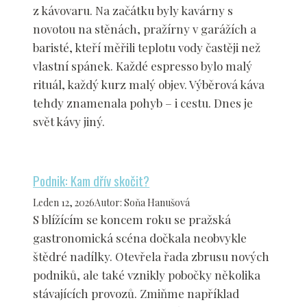
z kávovaru. Na začátku byly kavárny s
novotou na stěnách, pražírny v garážích a
baristé, kteří měřili teplotu vody častěji než
vlastní spánek. Každé espresso bylo malý
rituál, každý kurz malý objev. Výběrová káva
tehdy znamenala pohyb – i cestu. Dnes je
svět kávy jiný.
Podnik: Kam dřív skočit?
Leden 12, 2026
Autor
:
Soňa Hanušová
S blížícím se koncem roku se pražská
gastronomická scéna dočkala neobvykle
štědré nadílky. Otevřela řada zbrusu nových
podniků, ale také vznikly pobočky několika
stávajících provozů. Zmiňme například