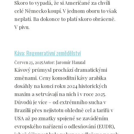
Skoro to vypadá, že si Američané za chvíli
celé Německo koupí. V jednom oboru to však
neplatí. Ba dokonce to platí skoro obráceně.
V pivu.
Káva: Regenerativní zemědělství
Červen 23, 2025
Autor
:
Jaromír Hanzal
Kávový průmysl prochází dramatickými
změnami. Ceny komoditní kávy arabika
dosáhly na konci roku 2024 historických
maxim a setrvávají na nich i v roce 2025.
Důvodů je více – od extrémního sucha v
Brazílii přes nejistotu ohledně cel a tarifů v
USA až po zmatky spojené se zaváděním
evropského nařízení o odlesňování (EUDR),