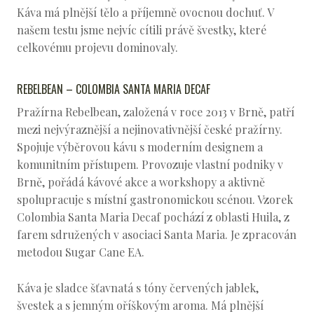
Káva má plnější tělo a příjemně ovocnou dochuť. V
našem testu jsme nejvíc cítili právě švestky, které
celkovému projevu dominovaly.
REBELBEAN – COLOMBIA SANTA MARIA DECAF
Pražírna Rebelbean, založená v roce 2013 v Brně, patří
mezi nejvýraznější a nejinovativnější české pražírny.
Spojuje výběrovou kávu s moderním designem a
komunitním přístupem. Provozuje vlastní podniky v
Brně, pořádá kávové akce a workshopy a aktivně
spolupracuje s místní gastronomickou scénou. Vzorek
Colombia Santa Maria Decaf pochází z oblasti Huila, z
farem sdružených v asociaci Santa Maria. Je zpracován
metodou Sugar Cane EA.
Káva je sladce šťavnatá s tóny červených jablek,
švestek a s jemným oříškovým aroma. Má plnější