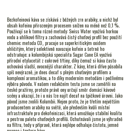
S
EVENT
Bezkofeinová káva se získává z běžných zrn arabiky, u nichž byl
RUM
obsah kofeinu přirozeným procesem snížen na méně než 0,1 %.
Používají se k tomu různé metody: Swiss Water využívá horkou
GIN
vodu a uhlíkové filtry a zachovává čistý chuťový profil bez použití
chemie; metoda CO₂ pracuje se superkritickým oxidem
PRA
uhličitým, který selektivně navazuje kofein a šetrně ho
odstraňuje; a kolumbijská specialita Sugar Cane EA využívá
přírodní etylacetát z cukrové třtiny, díky čemuž si káva často
uchovává sladší, ovocnější charakter. Z kávy, která dříve působila
spíš nevýrazně, je dnes decaf s plným chuťovým profilem a
komplexní aromatikou, a to díky moderním metodám i pečlivému
výběru původu. V našem redakčním testu jsme se zaměřili na
české pražírny, protože právě ony určují směr domácí kávové
scény a ukazují, že i u nás lze najít decaf na špičkové úrovni. Jako
původ jsme zvolili Kolumbii. Nejen proto, že je třetím největším
producentem arabiky na světě, ale především kvůli místní
infrastruktuře pro dekofeinizaci, která umožňuje stabilní kvalitu
a pestrou paletu chuťových profilů. Ochutnávali jsme je výhradně
na filtru, tedy v přípravě, která nejlépe odhaluje čistotu, jemné
nuance i texturu kávy.