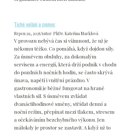
Tiché volání o pomoc
Srpen 29, 2025
Autor
:
PhDr. Kateřina Marklová
V provozu nebývá čas si všimnout, že už je
někomu těžko. Co pomáhá, když dojdou síly.
Za úsměvem obsluhy, za dokonalým
servisem a energií, která drží podnik v chodu
do pozdních nočních hodin, se často skrývá
únava, napětí i vnitřní prázdno. V
gastronomii je běžné fungovat na hraně
vlastních sil. S úsměvem zvládat
dvanáctihodinové směny, střídat denní a
noční režim, přepínat mezi tlakem, stresem
a očekáváním bezchybného výkonu. Jen
málokdy je prostor se zastavit. A když už to