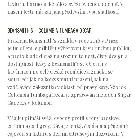
texturu, harmonické tělo a svěží ovocnou dochuť. V
našem testu nás zaujala především svou sladkostí.
BEANSMITH’S – COLOMBIA TUMBAGA DECAF
Pražírna Beansmith’s vznikla v roce 2016 v Praze.
Jejím cílem je přiblížit výběrovou kávu širšímu publiku,
a proto klade důraz na srozumitelnost, čistý design a
dostupnost. Kávy z Beansmith’s se objevují v
kavárnách po celé České republice a značka se
soustředí jak na konzistentní pražení, tak na
vzdělávání zákazníků v oblasti přípravy kávy. Vzorek
Colombia Tumbaga Decaf je zpracován metodou Sugar
Cane EA v Kolumbii.
V šálku přináší svěží ovocný profil s tóny broskve,
citronu a earl grey. Káva je lehká, čistá a má příjemně
čajovou strukturu s delším citrusovým dozvukem. V