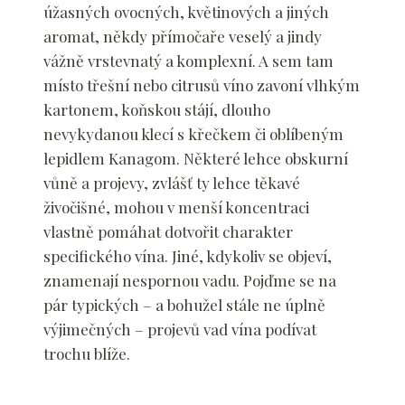
úžasných ovocných, květinových a jiných
aromat, někdy přímočaře veselý a jindy
vážně vrstevnatý a komplexní. A sem tam
místo třešní nebo citrusů víno zavoní vlhkým
kartonem, koňskou stájí, dlouho
nevykydanou klecí s křečkem či oblíbeným
lepidlem Kanagom. Některé lehce obskurní
vůně a projevy, zvlášť ty lehce těkavé
živočišné, mohou v menší koncentraci
vlastně pomáhat dotvořit charakter
specifického vína. Jiné, kdykoliv se objeví,
znamenají nespornou vadu. Pojďme se na
pár typických – a bohužel stále ne úplně
výjimečných – projevů vad vína podívat
trochu blíže.