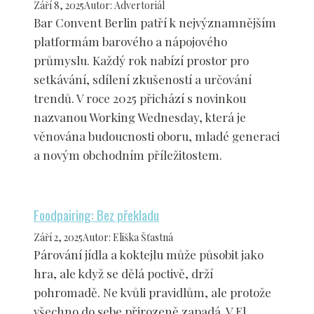
Září 8, 2025
Autor
:
Advertoriál
Bar Convent Berlin patří k nejvýznamnějším
platformám barového a nápojového
průmyslu. Každý rok nabízí prostor pro
setkávání, sdílení zkušeností a určování
trendů. V roce 2025 přichází s novinkou
nazvanou Working Wednesday, která je
věnována budoucnosti oboru, mladé generaci
a novým obchodním příležitostem.
Foodpairing: Bez překladu
Září 2, 2025
Autor
:
Eliška Šťastná
Párování jídla a koktejlu může působit jako
hra, ale když se dělá poctivě, drží
pohromadě. Ne kvůli pravidlům, ale protože
všechno do sebe přirozeně zapadá. V El