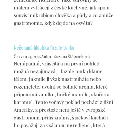
málem vytrácejí z české kuchyně, jak spolu
souvisí mikrobiom člověka a půdy a co zmůže
gastronomie, když dojde na osvětu?
Nečekaná hloubka fazole tonka
Červen 23, 2025
Autor
:
Zuzana Štěpničková
Nenápadná, vrásčitá a na první pohled
možná nezajímavá – fazole tonka klame
tělem. Jakmile ji však nastrouháte nebo
rozemelete, uvolní se bohaté aroma, které
připomíná vanilku, hořké mandle, skořici a
karamel. Tento voňavý poklad pochází z Jižní
Ameriky, a přestože není ještě v evropské
gastronomii příliš známý, špičkoví kuchaři
ho považují za vzácnou ingredienci, která