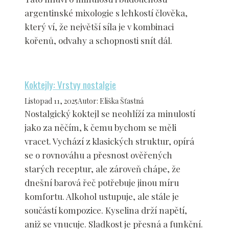
argentinské mixologie s lehkostí člověka,
který ví, že největší síla je v kombinaci
kořenů, odvahy a schopnosti snít dál.
Koktejly: Vrstvy nostalgie
Listopad 11, 2025
Autor
:
Eliška Šťastná
Nostalgický koktejl se neohlíží za minulostí
jako za něčím, k čemu bychom se měli
vracet. Vychází z klasických struktur, opírá
se o rovnováhu a přesnost ověřených
starých receptur, ale zároveň chápe, že
dnešní barová řeč potřebuje jinou míru
komfortu. Alkohol ustupuje, ale stále je
součástí kompozice. Kyselina drží napětí,
aniž se vnucuje. Sladkost je přesná a funkční.