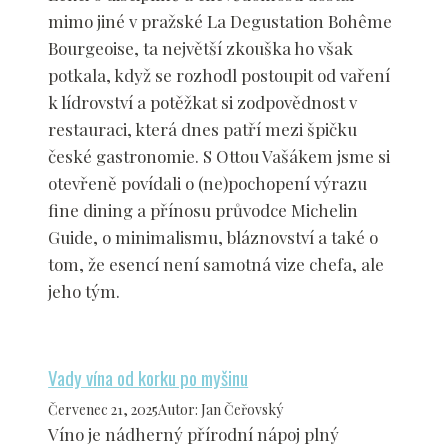
mimo jiné v pražské La Degustation Bohême
Bourgeoise, ta největší zkouška ho však
potkala, když se rozhodl postoupit od vaření
k lídrovství a potěžkat si zodpovědnost v
restauraci, která dnes patří mezi špičku
české gastronomie. S Ottou Vašákem jsme si
otevřeně povídali o (ne)pochopení výrazu
fine dining a přínosu průvodce Michelin
Guide, o minimalismu, bláznovství a také o
tom, že esencí není samotná vize chefa, ale
jeho tým.
Vady vína od korku po myšinu
Červenec 21, 2025
Autor
:
Jan Čeřovský
Víno je nádherný přírodní nápoj plný