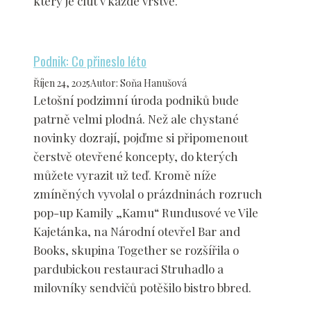
který je cítit v každé vrstvě.
Podnik: Co přineslo léto
Říjen 24, 2025
Autor
:
Soňa Hanušová
Letošní podzimní úroda podniků bude
patrně velmi plodná. Než ale chystané
novinky dozrají, pojďme si připomenout
čerstvě otevřené koncepty, do kterých
můžete vyrazit už teď. Kromě níže
zmíněných vyvolal o prázdninách rozruch
pop-up Kamily „Kamu“ Rundusové ve Vile
Kajetánka, na Národní otevřel Bar and
Books, skupina Together se rozšířila o
pardubickou restauraci Struhadlo a
milovníky sendvičů potěšilo bistro bbred.