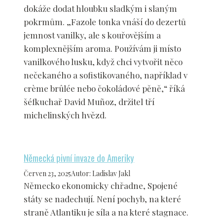
dokáže dodat hloubku sladkým i slaným
pokrmům. „Fazole tonka vnáší do dezertů
jemnost vanilky, ale s kouřovějším a
komplexnějším aroma. Používám ji místo
vanilkového lusku, když chci vytvořit něco
nečekaného a sofistikovaného, například v
crème brûlée nebo čokoládové pěně,“ říká
šéfkuchař David Muñoz, držitel tří
michelinských hvězd.
Německá pivní invaze do Ameriky
Červen 23, 2025
Autor
:
Ladislav Jakl
Německo ekonomicky chřadne, Spojené
státy se nadechují. Není pochyb, na které
straně Atlantiku je síla a na které stagnace.