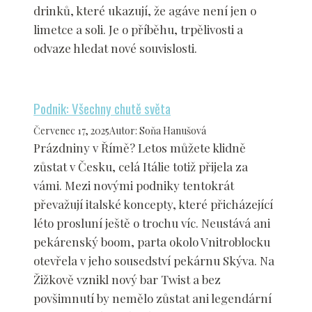
drinků, které ukazují, že agáve není jen o
limetce a soli. Je o příběhu, trpělivosti a
odvaze hledat nové souvislosti.
Podnik: Všechny chutě světa
Červenec 17, 2025
Autor
:
Soňa Hanušová
Prázdniny v Římě? Letos můžete klidně
zůstat v Česku, celá Itálie totiž přijela za
vámi. Mezi novými podniky tentokrát
převažují italské koncepty, které přicházející
léto prosluní ještě o trochu víc. Neustává ani
pekárenský boom, parta okolo Vnitroblocku
otevřela v jeho sousedství pekárnu Skýva. Na
Žižkově vznikl nový bar Twist a bez
povšimnutí by nemělo zůstat ani legendární