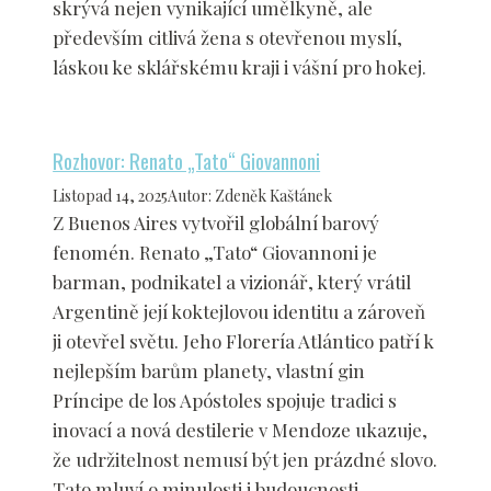
skrývá nejen vynikající umělkyně, ale
především citlivá žena s otevřenou myslí,
láskou ke sklářskému kraji i vášní pro hokej.
Rozhovor: Renato „Tato“ Giovannoni
Listopad 14, 2025
Autor
:
Zdeněk Kaštánek
Z Buenos Aires vytvořil globální barový
fenomén. Renato „Tato“ Giovannoni je
barman, podnikatel a vizionář, který vrátil
Argentině její koktejlovou identitu a zároveň
ji otevřel světu. Jeho Florería Atlántico patří k
nejlepším barům planety, vlastní gin
Príncipe de los Apóstoles spojuje tradici s
inovací a nová destilerie v Mendoze ukazuje,
že udržitelnost nemusí být jen prázdné slovo.
Tato mluví o minulosti i budoucnosti