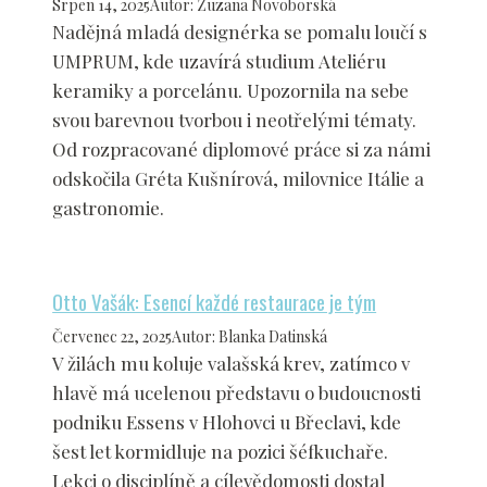
Srpen 14, 2025
Autor
:
Zuzana Novoborská
Nadějná mladá designérka se pomalu loučí s
UMPRUM, kde uzavírá studium Ateliéru
keramiky a porcelánu. Upozornila na sebe
svou barevnou tvorbou i neotřelými tématy.
Od rozpracované diplomové práce si za námi
odskočila Gréta Kušnírová, milovnice Itálie a
gastronomie.
Otto Vašák: Esencí každé restaurace je tým
Červenec 22, 2025
Autor
:
Blanka Datinská
V žilách mu koluje valašská krev, zatímco v
hlavě má ucelenou představu o budoucnosti
podniku Essens v Hlohovci u Břeclavi, kde
šest let kormidluje na pozici šéfkuchaře.
Lekci o disciplíně a cílevědomosti dostal