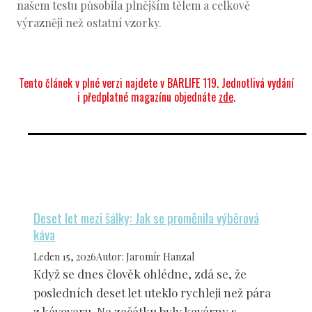
našem testu působila plnějším tělem a celkově
výrazněji než ostatní vzorky.
Tento článek v plné verzi najdete v BARLIFE 119. Jednotlivá vydání
i předplatné magazínu objednáte
zde
.
Deset let mezi šálky: Jak se proměnila výběrová
káva
Leden 15, 2026
Autor
:
Jaromír Hanzal
Když se dnes člověk ohlédne, zdá se, že
posledních deset let uteklo rychleji než pára
z kávovaru. Na začátku byly kavárny s