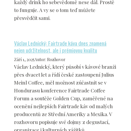
každý drink ho sebevědomě nese dál. Prostě
to funguje. A vy se o tom teď můžete
přesvědčit sami.
Václav Lednický: Fairtrade káva dnes znamená
nejen udržitelnost, ale i prémiovou kvalitu
Září 1, 2025
Autor
:
Rozhovor
Václav Lednický, který působí v kávové branži
přes dvacet let a řídí české zastoupení Julius
Meinl Coffee, měl možnost zúčastnit se v
Hondurasu konference Fairtrade Coffee
Forum a soutěže Golden Cup, zaměřené na
ocenění nejlepších Fairtrade káv od malých
producentů ze Střední Ameriky a Mexika. V
rozhovoru popisuje své dojmy z degustací,
organizace i kulturních zážitků.