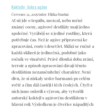
Koktejly: Jiskra agáve
Červenec 21, 2025
Autor
:
Eliška Šťastná
Ať už jde o tequilu, mezcal, nebo méně
známý cocuy, agávové destiláty mají jedno
společné. Vyrábějí se z jediné rostliny, která
potřebuje čas. Než je agáve připravená ke
zpracování, roste i deset let. Sklízí se ručně a
každá sklizeň je jedinečná, podobně jako
ročník ve vinařství. Právě dlouhá doba zrání,
terroir a způsob zpracování dávají těmto
destilátům nezaměnitelný charakter. Není
divu, že si získaly srdce barmanů po celém
světě a čím dál častěji i těch českých. Čtyři z
nich jsme oslovili s výzvou, aby vytvořili
autorský koktejl s agávovým destilátem v
hlavní roli. Výsledkem je čtveřice nápaditých