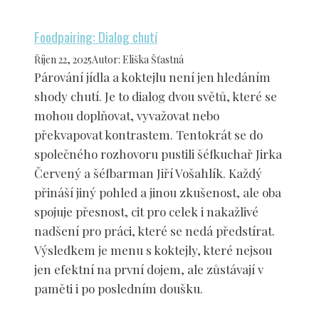
Foodpairing: Dialog chutí
Říjen 22, 2025
Autor
:
Eliška Šťastná
Párování jídla a koktejlu není jen hledáním
shody chutí. Je to dialog dvou světů, které se
mohou doplňovat, vyvažovat nebo
překvapovat kontrastem. Tentokrát se do
společného rozhovoru pustili šéfkuchař Jirka
Červený a šéfbarman Jiří Vošahlík. Každý
přináší jiný pohled a jinou zkušenost, ale oba
spojuje přesnost, cit pro celek i nakažlivé
nadšení pro práci, které se nedá předstírat.
Výsledkem je menu s koktejly, které nejsou
jen efektní na první dojem, ale zůstávají v
paměti i po posledním doušku.