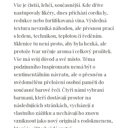
Vše je čistší, lehčí, současnější. Kde dříve
nastupovaly likéry, dnes přichází cordia ly,
redukce nebo fortifikovaná vína. Výsledná
textura nevzniká náhodou, ale přesnou prací
s ledem, technikou, teplotou či ředěním.
Sklenice tu není proto, aby byla hezká, ale
protože tvar určuje aroma i celkový prožitek.
Vše má svůj důvod a své místo. Téma
podzimního Inspiromatu nemá být o
sentimentálním návratu, ale o přesném a
uvědomělém přeložení osobní paměti do
současné barové řeči. Čtyři námi vybraní
barmani, kteří dostávají prostor na
následujících stránkách, vycházejí z
vlastního zážitku a nechávají ho znovu
vzniknout jako nový originál s rodokmenem,