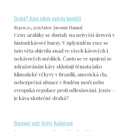
Drahá? Káva nikdy nebyla levnější
Srpen 20, 2025
Autor
:
Jaromír Hanzal
Ceny arabiky se dostaly na nejvyšší úroveň v
historii kávové burzy. V uplynulém roce se
tato věta objevila snad ve všech kávových i
nekávových médiích. Často se ve spojení se
zdražováním kávy skloňují témata jako
klimatické výkyvy v Brazílii, americká cla,
nebezpečná situace v Rudém moři nebo
evropská regulace proti odlesňování. Jenže –
je káva skutečně drahá?
Barevný svět Gréty Kušnírové