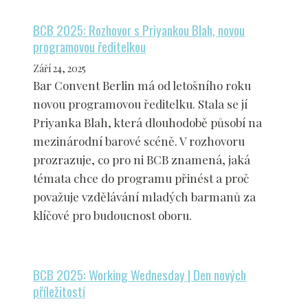
BCB 2025: Rozhovor s Priyankou Blah, novou
programovou ředitelkou
Září 24, 2025
Bar Convent Berlin má od letošního roku
novou programovou ředitelku. Stala se jí
Priyanka Blah, která dlouhodobě působí na
mezinárodní barové scéně. V rozhovoru
prozrazuje, co pro ni BCB znamená, jaká
témata chce do programu přinést a proč
považuje vzdělávání mladých barmanů za
klíčové pro budoucnost oboru.
BCB 2025: Working Wednesday | Den nových
příležitostí