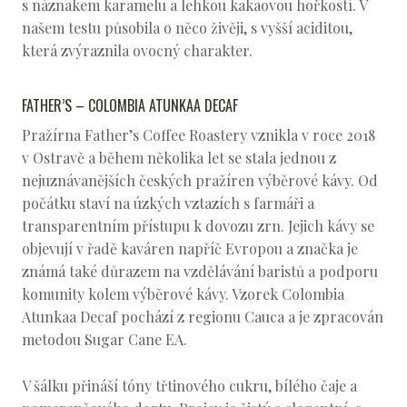
s náznakem karamelu a lehkou kakaovou hořkostí. V
našem testu působila o něco živěji, s vyšší aciditou,
která zvýraznila ovocný charakter.
FATHER’S – COLOMBIA ATUNKAA DECAF
Pražírna Father’s Coffee Roastery vznikla v roce 2018
v Ostravě a během několika let se stala jednou z
nejuznávanějších českých pražíren výběrové kávy. Od
počátku staví na úzkých vztazích s farmáři a
transparentním přístupu k dovozu zrn. Jejich kávy se
objevují v řadě kaváren napříč Evropou a značka je
známá také důrazem na vzdělávání baristů a podporu
komunity kolem výběrové kávy. Vzorek Colombia
Atunkaa Decaf pochází z regionu Cauca a je zpracován
metodou Sugar Cane EA.
V šálku přináší tóny třtinového cukru, bílého čaje a