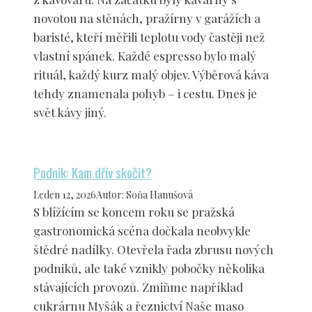
novotou na stěnách, pražírny v garážích a
baristé, kteří měřili teplotu vody častěji než
vlastní spánek. Každé espresso bylo malý
rituál, každý kurz malý objev. Výběrová káva
tehdy znamenala pohyb – i cestu. Dnes je
svět kávy jiný.
Podnik: Kam dřív skočit?
Leden 12, 2026
Autor
:
Soňa Hanušová
S blížícím se koncem roku se pražská
gastronomická scéna dočkala neobvykle
štědré nadílky. Otevřela řada zbrusu nových
podniků, ale také vznikly pobočky několika
stávajících provozů. Zmiňme například
cukrárnu Myšák a řeznictví Naše maso