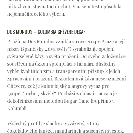
přitažlivou, šťavnatou dochuť. V našem testu působila
nejjemněji z celého výběru.
DOS MUNDOS – COLOMBIA CHÉVERE DECAF
Pražírna Dos Mundos vznikla v roce 2014 v Praze a její
název (španělsky „dva světy“) symbolizuje spojení
světa zelené kávy a světa pražení. Od svého založení se
soustředí na úzkou spolupráci s farmáři, důsledný
výběr kvalitních zrn a transparentní přístup k jejich
zpracování i pražení. Bezkofeinová káva nese označení
Chévere, což je kolumbijský slangový výraz pro
„super“ nebo „skvělý“. Pochází z oblasti Cauca a je
dekofeinizována metodou Sugar Cane EA přímo v
Kolumbii.
Výsledný profil je sladký a vyvážený, s tóny
čokoládového lanýže, mandarinek a sušených švestek.