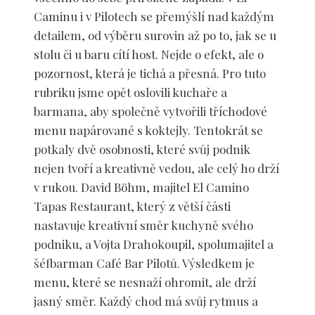
Caminu i v Pilotech se přemýšlí nad každým
detailem, od výběru surovin až po to, jak se u
stolu či u baru cítí host. Nejde o efekt, ale o
pozornost, která je tichá a přesná. Pro tuto
rubriku jsme opět oslovili kuchaře a
barmana, aby společně vytvořili tříchodové
menu napárované s koktejly. Tentokrát se
potkaly dvě osobnosti, které svůj podnik
nejen tvoří a kreativně vedou, ale celý ho drží
v rukou. David Böhm, majitel El Camino
Tapas Restaurant, který z větší části
nastavuje kreativní směr kuchyně svého
podniku, a Vojta Drahokoupil, spolumajitel a
šéfbarman Café Bar Pilotů. Výsledkem je
menu, které se nesnaží ohromit, ale drží
jasný směr. Každý chod má svůj rytmus a