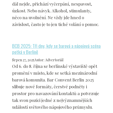
dál nejde, přichází vyčerpání, nespavost,
úzkost. Nebo návyk. Alkohol, stimulanty,
něco na uvolnění. Ne vždy jde hned o
závislost, často je to jen tiché volání o pomoc.
BCB 2025: Tři dny, kdy se barová a nápojová scéna
potká v Berlíně
Srpen 27, 2025
Autor
:
Advertoriál
Od 6. do 8. října se berlínské výstaviště opět
promění v místo, kde se setká mezinárodní
barová komunita. Bar Convent Berlin 2025
slibuje nové formáty, čerstvé podněty i
prostor pro navazování kontaktů a potvrzuje
tak svou pozici jedné z nejvýznamnějších
událostí světového nápojového průmyslu.