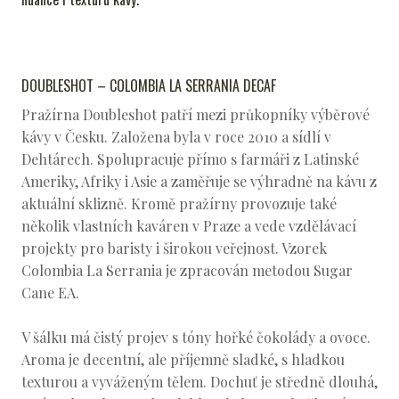
DOUBLESHOT – COLOMBIA LA SERRANIA DECAF
Pražírna Doubleshot patří mezi průkopníky výběrové
kávy v Česku. Založena byla v roce 2010 a sídlí v
Dehtárech. Spolupracuje přímo s farmáři z Latinské
Ameriky, Afriky i Asie a zaměřuje se výhradně na kávu z
aktuální sklizně. Kromě pražírny provozuje také
několik vlastních kaváren v Praze a vede vzdělávací
projekty pro baristy i širokou veřejnost. Vzorek
Colombia La Serrania je zpracován metodou Sugar
Cane EA.
V šálku má čistý projev s tóny hořké čokolády a ovoce.
Aroma je decentní, ale příjemně sladké, s hladkou
texturou a vyváženým tělem. Dochuť je středně dlouhá,