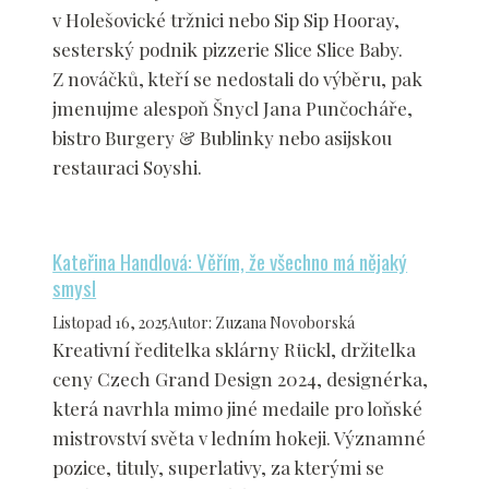
v Holešovické tržnici nebo Sip Sip Hooray,
sesterský podnik pizzerie Slice Slice Baby.
Z nováčků, kteří se nedostali do výběru, pak
jmenujme alespoň Šnycl Jana Punčocháře,
bistro Burgery & Bublinky nebo asijskou
restauraci Soyshi.
Kateřina Handlová: Věřím, že všechno má nějaký
smysl
Listopad 16, 2025
Autor
:
Zuzana Novoborská
Kreativní ředitelka sklárny Rückl, držitelka
ceny Czech Grand Design 2024, designérka,
která navrhla mimo jiné medaile pro loňské
mistrovství světa v ledním hokeji. Významné
pozice, tituly, superlativy, za kterými se