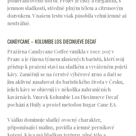
pomerančového dortu. Projev je čistý a elegantní, s
jemnou sladkostí, středně plným tělem a citrusovým
dozvukem. V našem testu však působila velmi jemně až
neutrálně.
CANDYCANE – KOLUMBIE LOS DIECINUEVE DECAF
Pražírna Candycane Coffee vznikla v roce 2017 v
Praze a je řízena týmem zkušených baristů, kteří svůj
přístup k pražení staví na sladkém a vyváženém pojetí
kávy. Zaměřují se na čerstvé výběrové zrno a daří se
jim aktivně zasahovat do baristického života v Česku,
jejich kávy se objevují i v několika zahraničních
kavárnách. Vzorek Kolumbie Los Diecinueve Decaf
pochází z Huily a prošel metodou Sugar Cane EA.
V šálku dominuje sladký ovocný charakter,
připomínající maliny, povidla a jemné perníkové
koření. Káva má hladkou texturu, plné tělo a