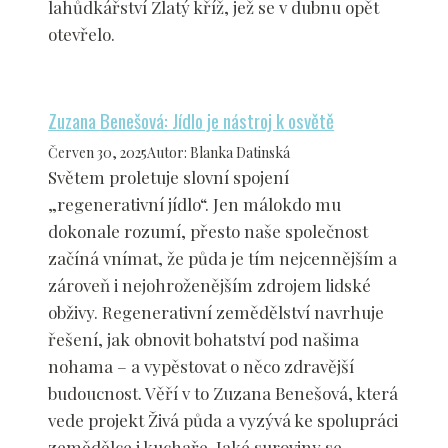
lahůdkářství Zlatý kříž, jež se v dubnu opět
otevřelo.
Zuzana Benešová: Jídlo je nástroj k osvětě
Červen 30, 2025
Autor
:
Blanka Datinská
Světem proletuje slovní spojení
„regenerativní jídlo“. Jen málokdo mu
dokonale rozumí, přesto naše společnost
začíná vnímat, že půda je tím nejcennějším a
zároveň i nejohroženějším zdrojem lidské
obživy. Regenerativní zemědělství navrhuje
řešení, jak obnovit bohatství pod našima
nohama – a vypěstovat o něco zdravější
budoucnost. Věří v to Zuzana Benešová, která
vede projekt Živá půda a vyzývá ke spolupráci
zemědělce i kuchaře. Jaké suroviny se