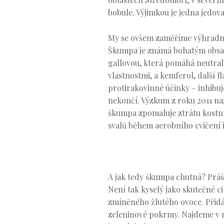
bobule. Výjimkou je jedna jedov
My se ovšem zaměříme výhradně 
Škumpa je známá bohatým obsahe
gallovou, která pomáhá neutrali
vlastnostmi, a kemferol, další 
protirakovinné účinky – inhibuj
nekončí. Výzkum z roku 2011 naz
škumpa zpomaluje ztrátu kostní
svalů během aerobního cvičení i
A jak tedy škumpa chutná? Práše
Není tak kyselý jako skutečné c
zmíněného žlutého ovoce. Přidáv
zeleninové pokrmy. Najdeme v n