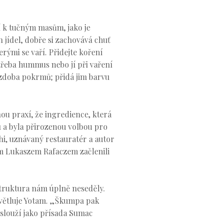
í k tučným masům, jako je
h jídel, dobře si zachovává chuť
rými se vaří. Přidejte koření
 třeba hummus nebo jí při vaření
ozdoba pokrmů; přidá jim barvu
nou praxí, že ingredience, která
u a byla přirozenou volbou pro
hi, uznávaný restauratér a autor
m Lukaszem Rafaczem začlenili
struktura nám úplně neseděly.
světluje Yotam. „Škumpa pak
slouží jako přísada Sumac