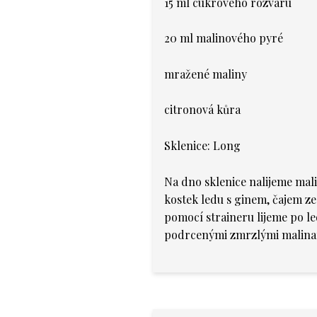
15 ml cukrového rozvaru
20 ml malinového pyré
mražené maliny
citronová kůra
Sklenice: Long
Na dno sklenice nalijeme mal
kostek ledu s ginem, čajem 
pomocí straineru lijeme po l
podrcenými zmrzlými malinam