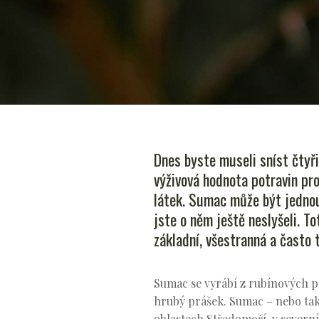
Dnes byste museli sníst čtyři
výživová hodnota potravin pr
látek. Sumac může být jednou
jste o něm ještě neslyšeli. T
základní, všestranná a často
Sumac se vyrábí z rubínových pl
hrubý prášek. Sumac – nebo také
oblastech Středomoří, v severní