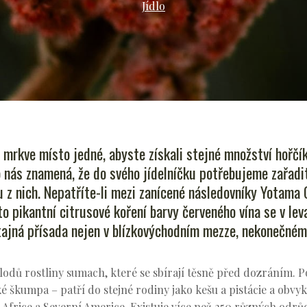
Jídlo
 mrkve místo jedné, abyste získali stejné množství hořčík
o nás znamená, že do svého jídelníčku potřebujeme zařadi
 z nich. Nepatříte-li mezi zanícené následovníky Yotama
oto pikantní citrusové koření barvy červeného vína se v le
 tajná přísada nejen v blízkovýchodním mezze, nekonečné
odů rostliny sumach, které se sbírají těsně před dozráním. Po
 škumpa – patří do stejné rodiny jako kešu a pistácie a obvyk
 Africe a Severní Americe. Existuje více než 250 různých odr