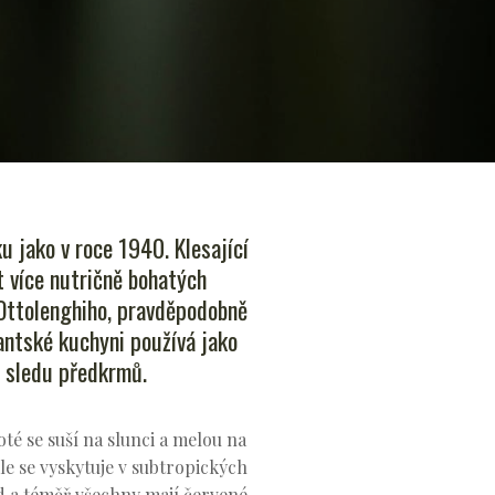
u jako v roce 1940. Klesající
t více nutričně bohatých
 Ottolenghiho, pravděpodobně
vantské kuchyni používá jako
m sledu předkrmů.
té se suší na slunci a melou na
le se vyskytuje v subtropických
ůd a téměř všechny mají červené