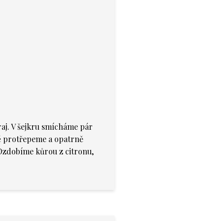
aj. V šejkru smícháme pár
ě protřepeme a opatrně
 Ozdobíme kůrou z citronu,