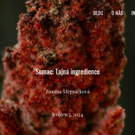
BLOG
O NÁS
I
Sumac: Tajná ingredience
Zuzana Štěpničková
Květen 7, 2024