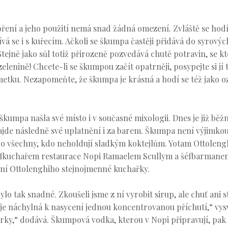
oření a jeho použití nemá snad žádná omezení. Zvláště se hod
vá se i s kuřecím. Ačkoli se škumpa častěji přidává do syrovýc
jně jako sůl totiž přirozeně pozvedává chutě potravin, se kte
elenině! Chcete-li se škumpou začít opatrněji, posypejte si jí
imetku. Nezapomeňte, že škumpa je krásná a hodí se též jako 
škumpa našla své místo i v současné mixologii. Dnes je již běž
ajde následně své uplatnění i za barem. Škumpa není výjimko
pro všechny, kdo neholdují sladkým koktejlům. Yotam Ottoleng
šéfkuchařem restaurace Nopi Ramaelem Scullym a šéfbarmane
dní Ottolenghiho stejnojmenné kuchařky.
o tak snadné. Zkoušeli jsme z ní vyrobit sirup, ale chuť ani 
 je náchylná k nasycení jednou koncentrovanou příchutí,“ vy
ky,“ dodává. Škumpová vodka, kterou v Nopi připravují, pak 