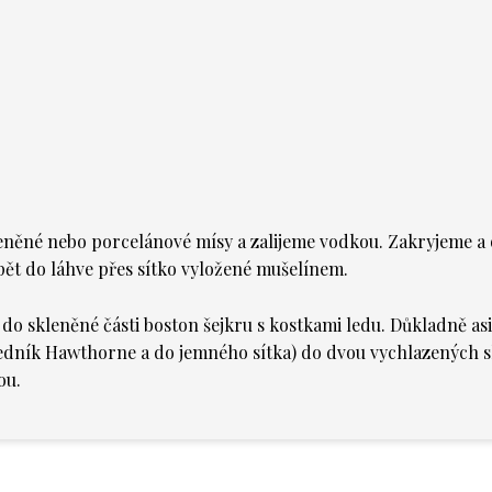
něné nebo porcelánové mísy a zalijeme vodkou. Zakryjeme a 
ět do láhve přes sítko vyložené mušelínem.
do skleněné části boston šejkru s kostkami ledu. Důkladně as
edník Hawthorne a do jemného sítka) do dvou vychlazených sk
ou.