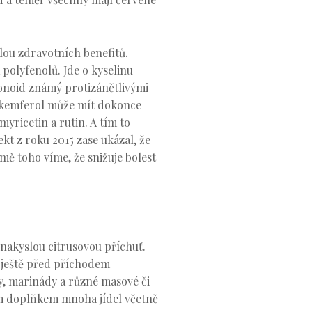
lou zdravotních benefitů.
olyfenolů. Jde o kyselinu
avonoid známý protizánětlivými
že kemferol může mít dokonce
yricetin a rutin. A tím to
kt z roku 2015 zase ukázal, že
ě toho víme, že snižuje bolest
 nakyslou citrusovou příchuť.
í ještě před příchodem
ky, marinády a různé masové či
ým doplňkem mnoha jídel včetně