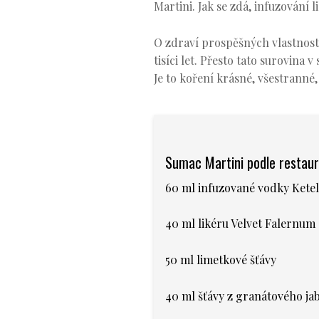
Martini. Jak se zdá, infuzování
O zdraví prospěšných vlastnos
tisíci let. Přesto tato surovina
Je to koření krásné, všestranné,
Sumac Martini podle restaur
60 ml infuzované vodky Kete
40 ml likéru Velvet Falernum
50 ml limetkové šťávy
40 ml šťávy z granátového ja