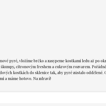
inové pyré, vložíme brčko a zasypeme kostkami ledu až po okr
ze škumpy, citronovým freshem a cukrovým rozvarem. Pořádn
edových kostkách do sklenice tak, aby pyré zůstalo oddělené.
i a máme hotovo. Na zdraví!