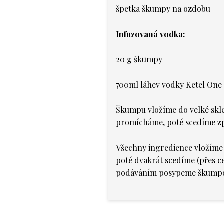
špetka škumpy na ozdobu
Infuzovaná vodka:
20 g škumpy
700ml láhev vodky Ketel One
Škumpu vložíme do velké skle
promícháme, poté scedíme zp
Všechny ingredience vložíme 
poté dvakrát scedíme (přes c
podáváním posypeme škump