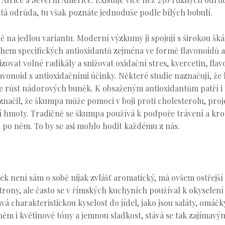
atá odrůda, tu však poznáte jednoduše podle bílých bobulí.
na jedlou variantu. Moderní výzkumy ji spojují s širokou šká
m specifických antioxidantů zejména ve formě flavonoidů a p
zovat volné radikály a snižovat oxidační stres, kvercetin, fl
flavonoid s antioxidačními účinky. Některé studie naznačují, 
e růst nádorových buněk. K obsaženým antioxidantům patří i m
načil, že škumpa může pomoci v boji proti cholesterolu, proje
 hmoty. Tradičně se škumpa používá k podpoře trávení a krom
 po něm. To by se asi mohlo hodit každému z nás.
k není sám o sobě nijak zvlášť aromatický, má ovšem ostřejší
itrony, ale často se v římských kuchyních používal k okyselen
á charakteristickou kyselost do jídel, jako jsou saláty, omáč
ěm i květinové tóny a jemnou sladkost, stává se tak zajímav