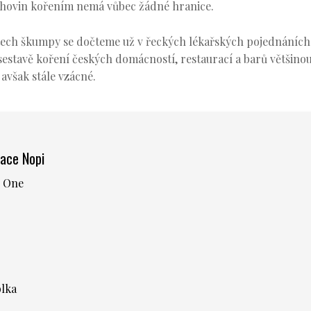
 lihovin kořením nemá vůbec žádné hranice.
tech škumpy se dočteme už v řeckých lékařských pojednáních
 v sestavě koření českých domácností, restaurací a barů většinou
 avšak stále vzácné.
ace Nopi
l One
blka