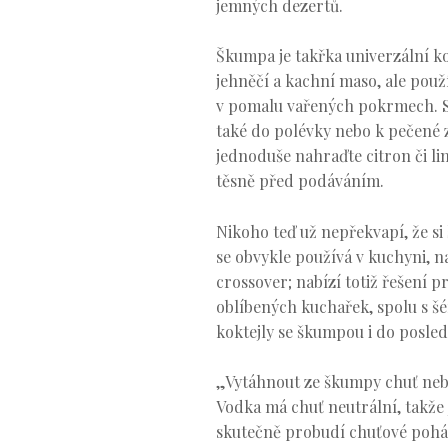
jemných dezertů.
Škumpa je takřka univerzální k
jehněčí a kachní maso, ale použí
v pomalu vařených pokrmech. Ste
také do polévky nebo k pečené z
jednoduše nahraďte citron či l
těsně před podáváním.
Nikoho teď už nepřekvapí, že si 
se obvykle používá v kuchyni, n
crossover; nabízí totiž řešení 
oblíbených kuchařek, spolu s 
koktejly se škumpou i do posle
„Vytáhnout ze škumpy chuť nebyl
Vodka má chuť neutrální, takže
skutečně probudí chuťové pohár