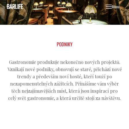
Menu
BLOG
OSO
JÍD
PODNIKY
POD
NÁP
Gastronomie produkuje nekonečno nových projektů.
DES
Vznikají nové podniky, obnovují se staré, přichází nové
trendy a především noví hosté, kteří touží po
KOK
nezapomenutelných zážitcích. Přinášíme vám výběr
těch nejzajímavějších míst, která jsou inspirací pro
O NÁS
celý svět gastronomie, a která určitě stojí za návštěvu.
INZER
KONTA
JOBS