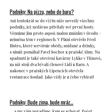
S
Podniky: Na pizzu, nebo do baru?
EVENT
RUM
Ani tentokrát se do výčtu níže nevešly všechny
podniky, jež nedávno přivítaly své první hosty.
GIN
Věnujme jim proto aspoň malou zmínku v úvodu –
PRA
zejména těm v regionech. V Plzni otevřelo Fred
Bistro, které servíruje obědy, snídaně a drinky,
s nimiž pomáhal Pavel Sochor z pražské Almy. Na
spadnutí je také otevření kavárny Lykke v Tišnově,
za níž stojí dva bývalí členové Lidí z Baru. A
nakonec v pražských Lipencích otevřela
restaurace Soulad. Jako vždy je z čeho vybírat!
Podniky: Bude zima, bude mráz…
… a my vám poradíme, kam se schovat. Počet