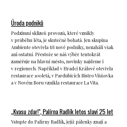
Úroda podniků
Podzimní sklizeň provozů, které vznikly
v průběhu léta, je skutečně bohatá. Jen skupina
Ambiente otevřela tři nové podniky, nezahálí však
ani ostatní. Přestože se náš výběr tentokrát
zaměřuje na hlavní město, novinky najdeme i
v regionech. Například v Hradci Králové otevřela
restaurace 100letá, v Pardubicích Bistro Višňovka
a v Novém Boru vznikla restaurace La Vita.
„Kvasu zdar!", Palírna Radlík letos slaví 25 let
Vstupte do Palírny Radlík, jejíž pálenky znají a