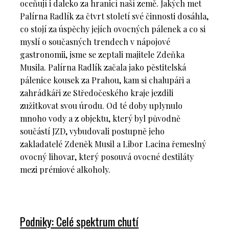
oceňují i daleko za hranicí naší země. Jakých met
Palírna Radlík za čtvrt století své činnosti dosáhla,
co stojí za úspěchy jejích ovocných pálenek a co si
myslí o současných trendech v nápojové
gastronomii, jsme se zeptali majitele Zdeňka
Musila. Palírna Radlík začala jako pěstitelská
pálenice kousek za Prahou, kam si chalupáři a
zahrádkáři ze Středočeského kraje jezdili
zužitkovat svou úrodu. Od té doby uplynulo
mnoho vody a z objektu, který byl původně
součástí JZD, vybudovali postupně jeho
zakladatelé Zdeněk Musil a Libor Lacina řemeslný
ovocný lihovar, který posouvá ovocné destiláty
mezi prémiové alkoholy.
Podniky: Celé spektrum chutí