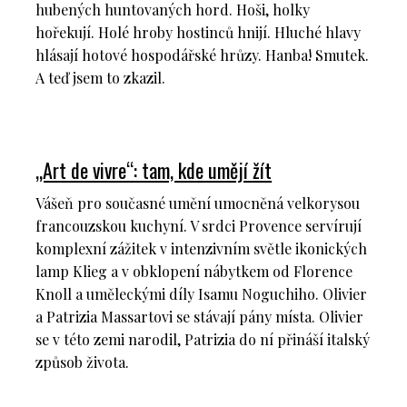
hubených huntovaných hord. Hoši, holky
hořekují. Holé hroby hostinců hnijí. Hluché hlavy
hlásají hotové hospodářské hrůzy. Hanba! Smutek.
A teď jsem to zkazil.
„Art de vivre“: tam, kde umějí žít
Vášeň pro současné umění umocněná velkorysou
francouzskou kuchyní. V srdci Provence servírují
komplexní zážitek v intenzivním světle ikonických
lamp Klieg a v obklopení nábytkem od Florence
Knoll a uměleckými díly Isamu Noguchiho. Olivier
a Patrizia Massartovi se stávají pány místa. Olivier
se v této zemi narodil, Patrizia do ní přináší italský
způsob života.