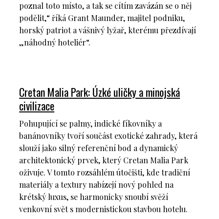
poznal toto místo, a tak se cítím zavázán se o něj
podělit,“ říká Grant Maunder, majitel podniku,
horský patriot a vášnivý lyžař, kterému přezdívají
„náhodný hoteliér“.
Cretan Malia Park: Úzké uličky a minojská
civilizace
Pohupující se palmy, indické fíkovníky a
banánovníky tvoří součást exotické zahrady, která
slouží jako silný referenční bod a dynamický
architektonický prvek, který Cretan Malia Park
oživuje. V tomto rozsáhlém útočišti, kde tradiční
materiály a textury nabízejí nový pohled na
krétský luxus, se harmonicky snoubí svěží
venkovní svět s modernistickou stavbou hotelu.