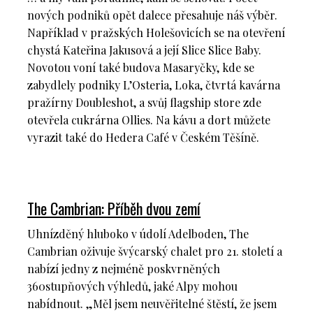
nových podniků opět dalece přesahuje náš výběr.
Například v pražských Holešovicích se na otevření
chystá Kateřina Jakusová a její Slice Slice Baby.
Novotou voní také budova Masaryčky, kde se
zabydlely podniky L’Osteria, Loka, čtvrtá kavárna
pražírny Doubleshot, a svůj flagship store zde
otevřela cukrárna Ollies. Na kávu a dort můžete
vyrazit také do Hedera Café v Českém Těšíně.
The Cambrian: Příběh dvou zemí
Uhnízděný hluboko v údolí Adelboden, The
Cambrian oživuje švýcarský chalet pro 21. století a
nabízí jedny z nejméně poskvrněných
360stupňových výhledů, jaké Alpy mohou
nabídnout. „Měl jsem neuvěřitelné štěstí, že jsem