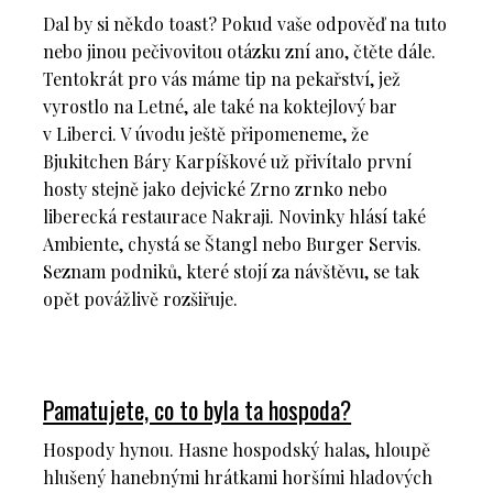
Dal by si někdo toast? Pokud vaše odpověď na tuto
nebo jinou pečivovitou otázku zní ano, čtěte dále.
Tentokrát pro vás máme tip na pekařství, jež
vyrostlo na Letné, ale také na koktejlový bar
v Liberci. V úvodu ještě připomeneme, že
Bjukitchen Báry Karpíškové už přivítalo první
hosty stejně jako dejvické Zrno zrnko nebo
liberecká restaurace Nakraji. Novinky hlásí také
Ambiente, chystá se Štangl nebo Burger Servis.
Seznam podniků, které stojí za návštěvu, se tak
opět povážlivě rozšiřuje.
Pamatujete, co to byla ta hospoda?
Hospody hynou. Hasne hospodský halas, hloupě
hlušený hanebnými hrátkami horšími hladových