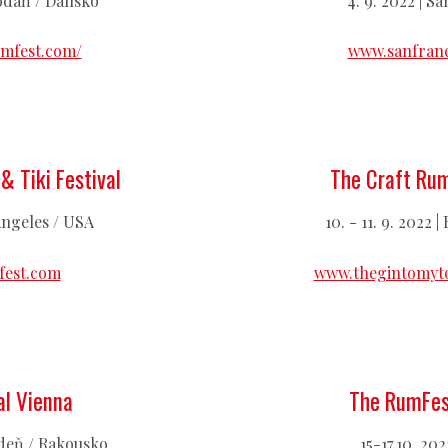
 Kodaň / Dánsko
4. 9. 2022 | S
mfest.com/
www.sanfranc
& Tiki Festival
The Craft Ru
 Angeles / USA
10. - 11. 9. 2022
fest.com
www.thegintomyto
al Vienna
The RumFes
 Vídeň / Rakousko
15-17.10. 20