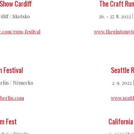
Show Cardiff
The Craft Ru
ardiff / Skotsko
26. - 27. 8. 2022
.com/rum-festival
www.thegintomyto
 Festival
Seattle 
 Berlín / Německo
2. 9. 2022 
berlin.com
www.seatt
um Fest
California