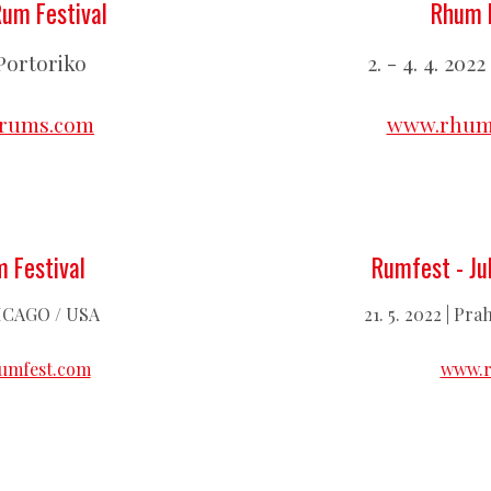
Rum Festival
Rhum F
 Portoriko
2. - 4. 4. 202
frums.com
www.rhumf
 Festival
Rumfest - Jub
HICAGO / USA
21. 5. 2022 | Pr
umfest.com
www.r