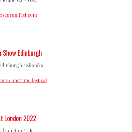
an Francisco / USA
iscorumfest.com
m Show Edinburgh
 | Edinburgh / Skotsko
nic.com/rum-festival
t London 2022
22 | London / UK