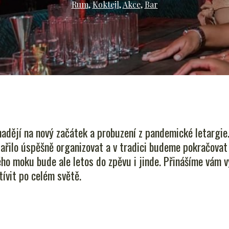
Rum
,
Koktejl
,
Akce
,
Bar
dějí na nový začátek a probuzení z pandemické letargie.
řilo úspěšně organizovat a v tradici budeme pokračovat i
ého moku bude ale letos do zpěvu i jinde. Přinášíme vám
tívit po celém světě.