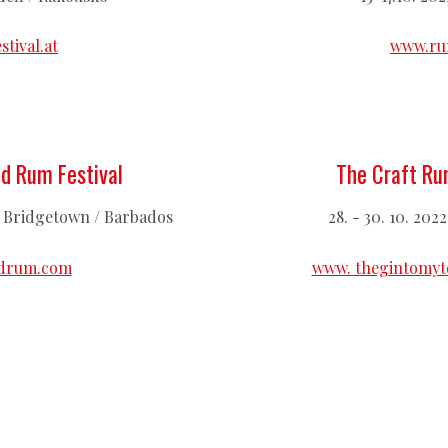
tival.at
www.rum
d Rum Festival
The Craft R
os Bridgetown / Barbados
28. - 30. 10. 202
drum.com
www. thegintomyto