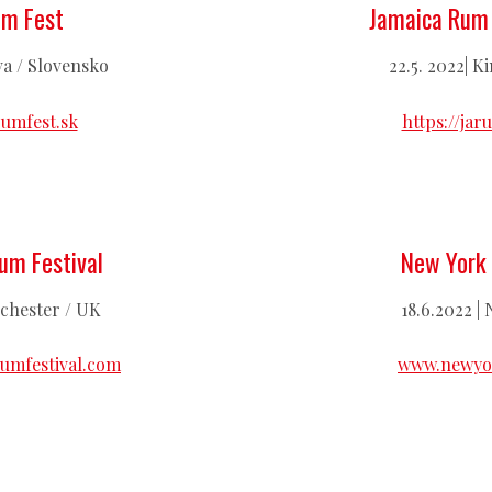
um Fest
Jamaica Rum F
ava / Slovensko
22.5. 2022| K
umfest.sk
https://jar
um Festival
New York 
nchester / UK
18.6.2022 |
umfestival.com
www.newyo