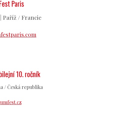
est Paris
2 | Paříž / Francie
estparis.com
ilejní 10. ročník
aha / Česká republika
umfest.cz