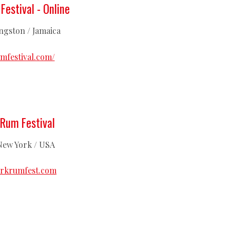
estival - Online
ingston / Jamaica
umfestival.com/
Rum Festival
 New York / USA
rkrumfest.com