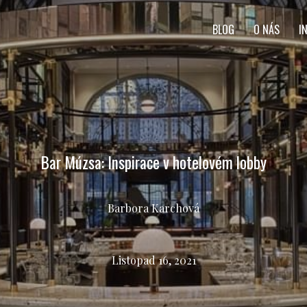
BLOG
O NÁS
I
Bar Múzsa: Inspirace v hotelovém lobby
Barbora Karchová
Listopad 16, 2021