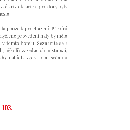
ské aristokracie a prostory byly
eslo.
ala pouze k procházení. Přebírá
romyšlené provedení haly by mělo
 i v tomto hotelu. Seznamte se s
, několik zasedacích místností,
aby nabídla vždy jinou scénu a
E 103.