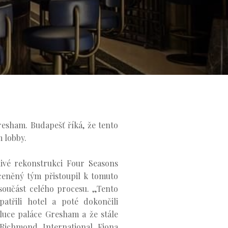
resham. Budapešť říká, že tento
m lobby.
livé rekonstrukci Four Seasons
ceněný tým přistoupil k tomuto
součást celého procesu. „Tento
atřili hotel a poté dokončili
oluce paláce Gresham a že stále
 Richmond International Fiona