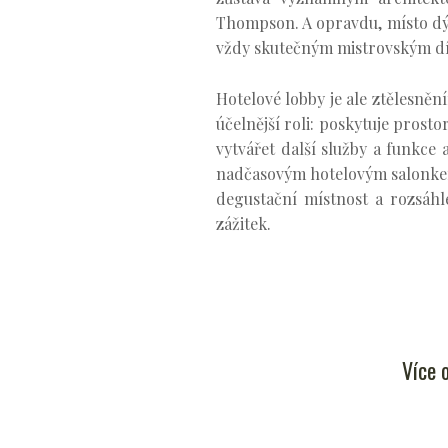
Thompson. A opravdu, místo dých
vždy skutečným mistrovským díl
Hotelové lobby je ale ztělesně
účelnější roli: poskytuje prost
vytvářet další služby a funkce 
nadčasovým hotelovým salonkem 
degustační místnost a rozsáhl
zážitek.
Více 