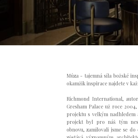
Múza - tajemná síla božské ins
okamžik inspirace najdete v ka
Richmond International, autor
Gresham Palace už roce 2004, 
projektu s velkým nadhledem a
projekt byl pro náš tým nesm
obnovu, zamilovali jsme se do 
zůstává významným architekto