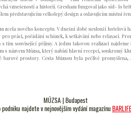
á vznešeností a historií. Gresham fungoval jako síd- lo brit
em představujícím velkolepý design a oslavujícím místní řem
ním zcela nového konceptu. V dnešní době neslouží hotelová h
or pro práci, pořádání schůzek, k setkávání nebo relaxaci. P
a s tím související příjmy. A jednu takovou realizaci najdeme
s názvem Múzsa, který nabízí hlavní recepci, soukromý klub
é barové prostory. Cesta Múzsou byla pečlivě promyšlena, 
MÚZSA | Budapest
o podniku najdete v nejnovějším vydání magazínu
BARLIF