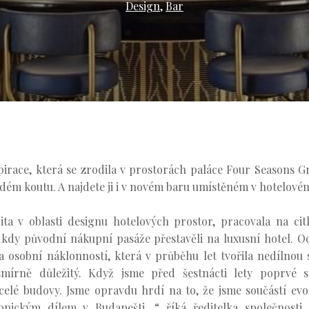
Design
,
Bar
pirace, která se zrodila v prostorách paláce Four Seasons G
ždém koutu. A najdete ji i v novém baru umístěném v hotelové
ita v oblasti designu hotelových prostor, pracovala na cit
kdy původní nákupní pasáže přestavěli na luxusní hotel. O
 osobní náklonností, která v průběhu let tvořila nedílnou 
írně důležitý. Když jsme před šestnácti lety poprvé sp
celé budovy. Jsme opravdu hrdí na to, že jsme součástí ev
nickým dílem v Budapešti, “ říká ředitelka společnosti