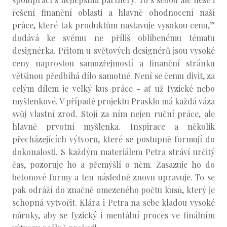
řešení finanční oblasti a hlavně ohodnocení naší
práce, které tak produktům nastavuje vysokou cenu,”
dodává ke svému ne příliš oblíbenému tématu
designérka. Přitom u světových designérů jsou vysoké
ceny naprostou samozřejmostí a finanční stránku
většinou předbíhá dílo samotné. Není se čemu divit, za
celým dílem je velký kus práce - ať už fyzické nebo
myšlenkové. V případě projektu Prasklo má každá váza
svůj vlastní zrod. Stojí za ním nejen ruční práce, ale
hlavně prvotní myšlenka. Inspirace a několik
přecházejících výtvorů, které se postupně formují do
dokonalosti. S každým materiálem Petra stráví určitý
čas, pozoruje ho a přemýšlí o něm. Zasazuje ho do
betonové formy a ten následně znovu upravuje. To se
pak odráží do značně omezeného počtu kusů, který je
schopná vytvořit. Klára i Petra na sebe kladou vysoké
nároky, aby se fyzický i mentální proces ve finálním