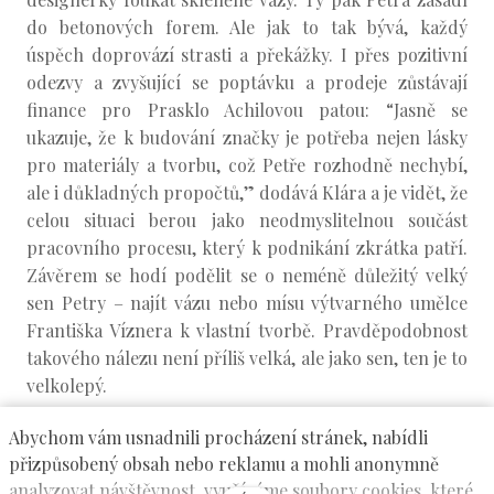
do betonových forem. Ale jak to tak bývá, každý
úspěch doprovází strasti a překážky. I přes pozitivní
odezvy a zvyšující se poptávku a prodeje zůstávají
finance pro Prasklo Achilovou patou: “Jasně se
ukazuje, že k budování značky je potřeba nejen lásky
pro materiály a tvorbu, což Petře rozhodně nechybí,
ale i důkladných propočtů,” dodává Klára a je vidět, že
celou situaci berou jako neodmyslitelnou součást
pracovního procesu, který k podnikání zkrátka patří.
Závěrem se hodí podělit se o neméně důležitý velký
sen Petry – najít vázu nebo mísu výtvarného umělce
Františka Víznera k vlastní tvorbě. Pravděpodobnost
takového nálezu není příliš velká, ale jako sen, ten je to
velkolepý.
Abychom vám usnadnili procházení stránek, nabídli
přizpůsobený obsah nebo reklamu a mohli anonymně
PRASKLO | Petra Švejdarová a Klára Vaculíková
analyzovat návštěvnost, využíváme soubory cookies, které