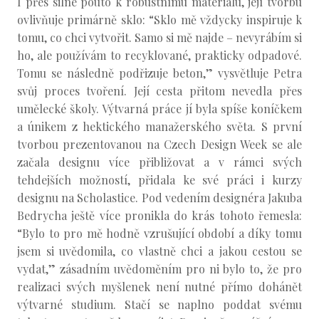
I přes silné pouto k robustnímu materiálu, její tvorbu
ovlivňuje primárně sklo: “Sklo mě vždycky inspiruje k
tomu, co chci vytvořit. Samo si mě najde – nevyrábím si
ho, ale používám to recyklované, prakticky odpadové.
Tomu se následně podřizuje beton,” vysvětluje Petra
svůj proces tvoření. Její cesta přitom nevedla přes
umělecké školy. Výtvarná práce jí byla spíše koníčkem
a únikem z hektického manažerského světa. S první
tvorbou prezentovanou na Czech Design Week se ale
začala designu více přibližovat a v rámci svých
tehdejších možností, přidala ke své práci i kurzy
designu na Scholastice. Pod vedením designéra Jakuba
Bedrycha ještě více pronikla do krás tohoto řemesla:
“Bylo to pro mě hodně vzrušující období a díky tomu
jsem si uvědomila, co vlastně chci a jakou cestou se
vydat,” zásadním uvědoměním pro ni bylo to, že pro
realizaci svých myšlenek není nutné přímo dohánět
výtvarné studium. Stačí se naplno poddat svému