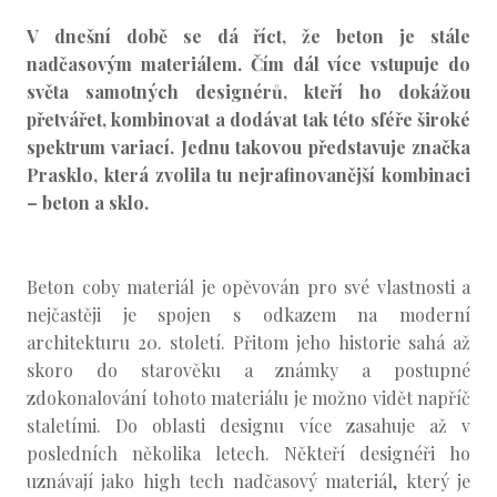
S
V dnešní době se dá říct, že beton je stále
EVENT
nadčasovým materiálem. Čím dál více vstupuje do
RUM
světa samotných designérů, kteří ho dokážou
přetvářet, kombinovat a dodávat tak této sféře široké
GIN
spektrum variací. Jednu takovou představuje značka
PRA
Prasklo, která zvolila tu nejrafinovanější kombinaci
– beton a sklo.
Beton coby materiál je opěvován pro své vlastnosti a
nejčastěji je spojen s odkazem na moderní
architekturu 20. století. Přitom jeho historie sahá až
skoro do starověku a známky a postupné
zdokonalování tohoto materiálu je možno vidět napříč
staletími. Do oblasti designu více zasahuje až v
posledních několika letech. Někteří designéři ho
uznávají jako high tech nadčasový materiál, který je