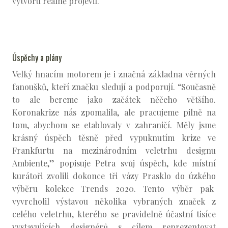
výtvoru reálně projevil.
Úspěchy a plány
Velký hnacím motorem je i značná základna věrných
fanoušků, kteří značku sledují a podporují. “Současně
to ale bereme jako začátek něčeho většího.
Koronakrize nás zpomalila, ale pracujeme pilně na
tom, abychom se etablovaly v zahraničí. Měly jsme
krásný úspěch těsně před vypuknutím krize ve
Frankfurtu na mezinárodním veletrhu designu
Ambiente,” popisuje Petra svůj úspěch, kde místní
kurátoři zvolili dokonce tři vázy Prasklo do úzkého
výběru kolekce Trends 2020. Tento výběr pak
vyvrcholil výstavou několika vybraných značek z
celého veletrhu, kterého se pravidelně účastní tisíce
vystavujících designérů s cílem reprezentovat