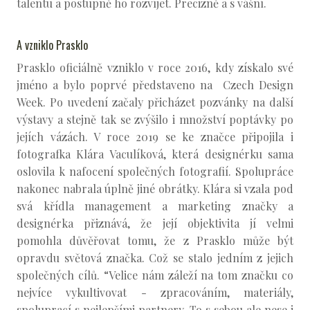
talentu a postupně ho rozvíjet. Precizně a s vášní.
A vzniklo Prasklo
Prasklo oficiálně vzniklo v roce 2016, kdy získalo své
jméno a bylo poprvé představeno na Czech Design
Week. Po uvedení začaly přicházet pozvánky na další
výstavy a stejně tak se zvýšilo i množství poptávky po
jejích vázách. V roce 2019 se ke značce připojila i
fotografka Klára Vaculíková, která designérku sama
oslovila k nafocení společných fotografií. Spolupráce
nakonec nabrala úplně jiné obrátky. Klára si vzala pod
svá křídla management a marketing značky a
designérka přiznává, že její objektivita jí velmi
pomohla důvěřovat tomu, že z Prasklo může být
opravdu světová značka. Což se stalo jedním z jejich
společných cílů. “Velice nám záleží na tom značku co
nejvíce vykultivovat - zpracováním, materiály,
spoluprací s nejlepšími partnery. To s sebou ale nese i