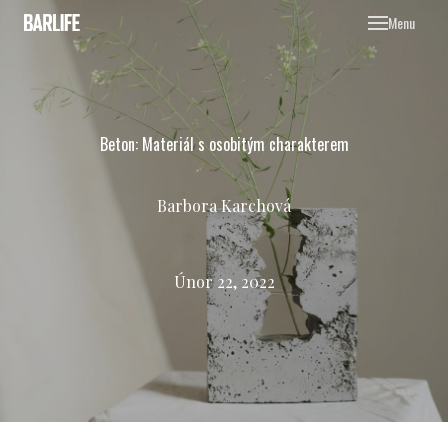
Menu
BLOG
OSO
JÍD
Beton: Materiál s osobitým charakterem
POD
NÁP
Barbora Karchová
DES
KOK
Únor 22, 2022
O NÁS
INZER
KONTA
JOBS