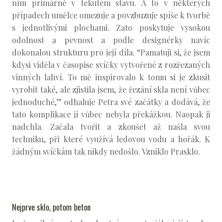
ním primárně v tekutém stavu. A to v některých
případech umělce omezuje a povzbuzuje spíše k tvorbě
s jednotlivými plochami. Zato poskytuje vysokou
odolnost a pevnost a podle designérky navíc
dokonalou strukturu pro její díla. “Pamatuji si, že jsem
kdysi viděla v časopise svíčky vytvořené z rozřezaných
vinných lahví. To mě inspirovalo k tomu si je zkusit
vyrobit také, ale zjistila jsem, že řezání skla není vůbec
jednoduché,” odhaluje Petra své začátky a dodává, že
tato komplikace jí vůbec nebyla překážkou. Naopak ji
nadchla. Začala tvořit a zkoušet až našla svou
techniku, při které využívá ledovou vodu a hořák. K
žádným svíčkám tak nikdy nedošlo. Vzniklo Prasklo.
Nejprve sklo, potom beton