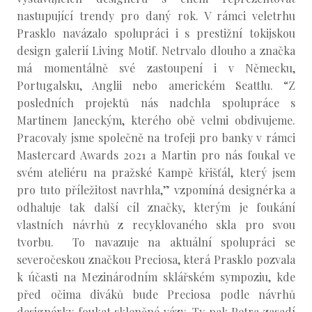
nastupující trendy pro daný rok. V rámci veletrhu
Prasklo navázalo spolupráci i s prestižní tokijskou
design galerií Living Motif. Netrvalo dlouho a značka
má momentálně své zastoupení i v Německu,
Portugalsku, Anglii nebo americkém Seattlu. “Z
posledních projektů nás nadchla spolupráce s
Martinem Janeckým, kterého obě velmi obdivujeme.
Pracovaly jsme společně na trofeji pro banky v rámci
Mastercard Awards 2021 a Martin pro nás foukal ve
svém ateliéru na pražské Kampě křišťál, který jsem
pro tuto příležitost navrhla,” vzpomíná designérka a
odhaluje tak další cíl značky, kterým je foukání
vlastních návrhů z recyklovaného skla pro svou
tvorbu. To navazuje na aktuální spolupráci se
severočeskou značkou Preciosa, která Prasklo pozvala
k účasti na Mezinárodním sklářském sympoziu, kde
před očima diváků bude Preciosa podle návrhů
designérky foukat skleněné vázy. Ty pak Petra zasadí